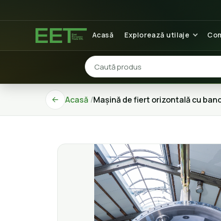
Acasă
Explorează utilaje
Com
Acasă
Mașină de fiert orizontală cu ban