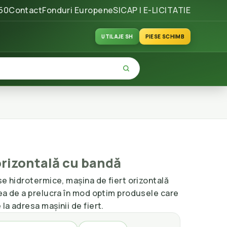
50
Contact
Fonduri Europene
SICAP | E-LICITATIE
UTILAJE SH
PIESE SCHIMB
orizontală cu bandă
se hidrotermice, mașina de fiert orizontală
tea de a prelucra în mod optim produsele care
la adresa mașinii de fiert.