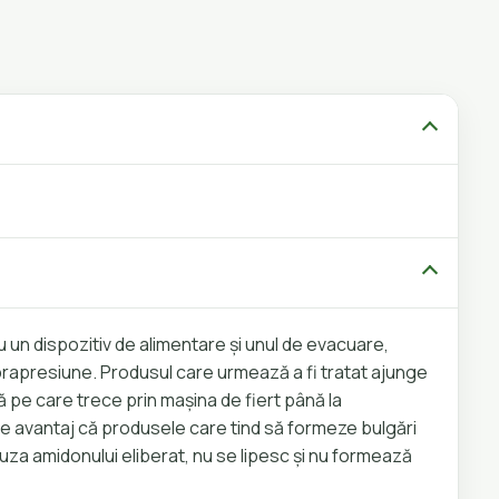
 cu un dispozitiv de alimentare și unul de evacuare,
suprapresiune. Produsul care urmează a fi tratat ajunge
ă pe care trece prin mașina de fiert până la
le avantaj că produsele care tind să formeze bulgări
auza amidonului eliberat, nu se lipesc și nu formează