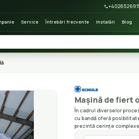
+402652691
panie
Service
Întrebări frecvente
Instalări
Blog
dă
Mașină de fiert 
În cadrul diverselor proce
cu bandă oferă posibilita
prezintă cerințe complexe 