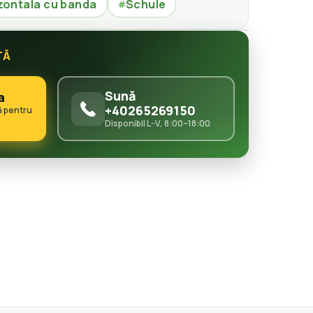
izontala cu banda
Schule
#
TĂ
Sună
a
+40265269150
ă pentru
Disponibil L–V, 8:00–18:00