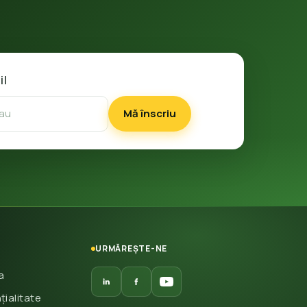
il
Mă înscriu
URMĂREȘTE-NE
a
țialitate