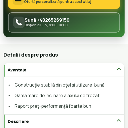
Ofertă personalizată pentru acest utilaj
Sună +40265269150
Disponibil L–V, 8:00–18:00
Detalii despre produs
Avantaje
•
Construcție stabilă din oțel și utilizare bună
•
Gama mare de înclinare a axului de frezat
•
Raport preț-performanță foarte bun
Descriere