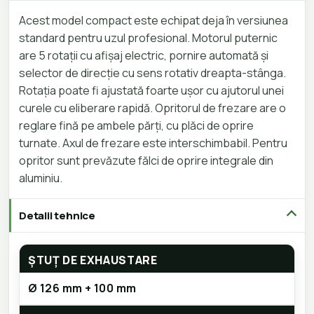
Acest model compact este echipat deja în versiunea
standard pentru uzul profesional. Motorul puternic
are 5 rotații cu afișaj electric, pornire automată și
selector de direcție cu sens rotativ dreapta-stânga.
Rotația poate fi ajustată foarte ușor cu ajutorul unei
curele cu eliberare rapidă. Opritorul de frezare are o
reglare fină pe ambele părți, cu plăci de oprire
turnate. Axul de frezare este interschimbabil. Pentru
opritor sunt prevăzute fălci de oprire integrale din
aluminiu.
Detalii tehnice
ȘTUȚ DE EXHAUSTARE
Ø 126 mm + 100 mm