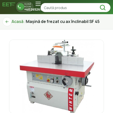
SUNĂ
ACUM
+40265269150
Acasă
Mașină de frezat cu ax înclinabil SF 45