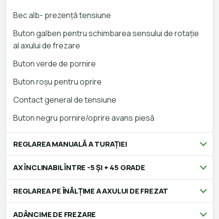
Bec alb- prezență tensiune
Buton galben pentru schimbarea sensului de rotație
al axului de frezare
Buton verde de pornire
Buton roșu pentru oprire
Contact general de tensiune
Buton negru pornire/oprire avans piesă
REGLAREA MANUALĂ A TURAȚIEI
AX ÎNCLINABIL ÎNTRE -5 ȘI + 45 GRADE
REGLAREA PE ÎNĂLȚIME A AXULUI DE FREZAT
ADÂNCIME DE FREZARE