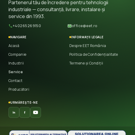
Partenerul tău de încredere pentru tehnologii
industriale — consultanță, livrare, instalare și
service din 1993.
+40265269150
office@eet.ro
NAVIGARE
INFORMAȚII LEGALE
Acasă
Despre EET România
Companie
Politica de Confidențialitate
Industrii
Termene și Condiții
Service
Contact
Producători
URMĂREȘTE-NE