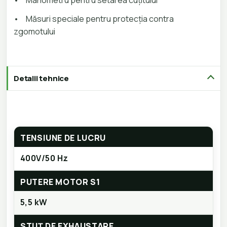
•
Manometru pentru setarea cuțitului
•
Măsuri speciale pentru protecția contra
zgomotului
Detalii tehnice
TENSIUNE DE LUCRU
400V/50 Hz
PUTERE MOTOR S1
5,5 kW
ȘTUȚ DE EXHAUSTARE