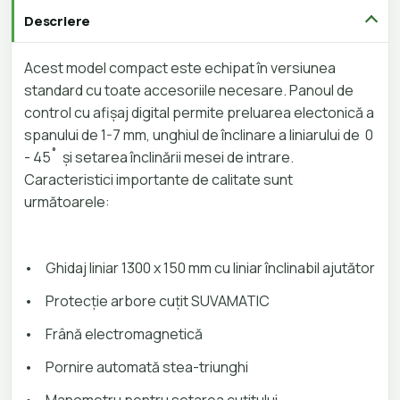
Descriere
Acest model compact este echipat în versiunea
standard cu toate accesoriile necesare. Panoul de
control cu afișaj digital permite preluarea electonică a
spanului de 1-7 mm, unghiul de înclinare a liniarului de 0
- 45˚ și setarea înclinării mesei de intrare.
Caracteristici importante de calitate sunt
următoarele:
•
Ghidaj liniar 1300 x 150 mm cu liniar înclinabil ajutător
•
Protecție arbore cuțit SUVAMATIC
•
Frână electromagnetică
•
Pornire automată stea-triunghi