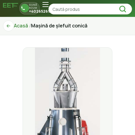
SUNĂ
ACUM
+40265269150
Acasă
Mașină de șlefuit conică