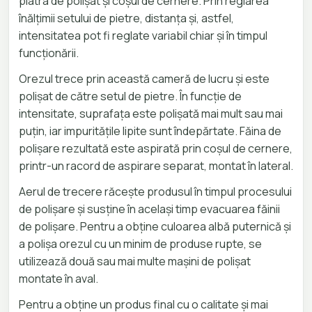
piatra de polișat și coșul de cernere. Prin reglarea
înălțimii setului de pietre, distanța și, astfel,
intensitatea pot fi reglate variabil chiar și în timpul
funcționării.
Orezul trece prin această cameră de lucru și este
polișat de către setul de pietre. În funcție de
intensitate, suprafața este polișată mai mult sau mai
puțin, iar impuritățile lipite sunt îndepărtate. Făina de
polișare rezultată este aspirată prin coșul de cernere,
printr-un racord de aspirare separat, montat în lateral.
Aerul de trecere răcește produsul în timpul procesului
de polișare și susține în același timp evacuarea făinii
de polișare. Pentru a obține culoarea albă puternică și
a polișa orezul cu un minim de produse rupte, se
utilizează două sau mai multe mașini de polișat
montate în aval.
Pentru a obține un produs final cu o calitate și mai