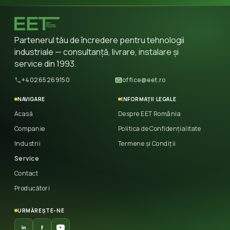
Partenerul tău de încredere pentru tehnologii
industriale — consultanță, livrare, instalare și
service din 1993.
+40265269150
office@eet.ro
NAVIGARE
INFORMAȚII LEGALE
Acasă
Despre EET România
Companie
Politica de Confidențialitate
Industrii
Termene și Condiții
Service
Contact
Producători
URMĂREȘTE-NE