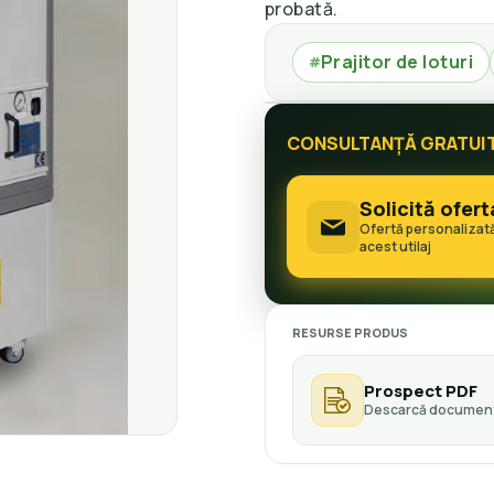
probată.
Prajitor de loturi
#
CONSULTANȚĂ GRATUI
Solicită ofert
Ofertă personalizat
acest utilaj
RESURSE PRODUS
Prospect PDF
Descarcă document