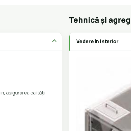
Tehnică și agre
Vedere în interior
n, asigurarea calității