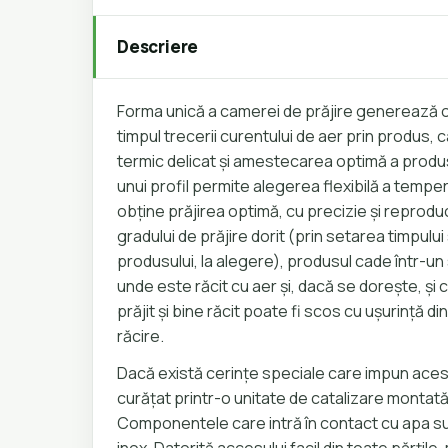
Descriere
Forma unică a camerei de prăjire generează o
timpul trecerii curentului de aer prin produs, 
termic delicat și amestecarea optimă a produs
unui profil permite alegerea flexibilă a temper
obține prăjirea optimă, cu precizie și reprodu
gradului de prăjire dorit (prin setarea timpulu
produsului, la alegere), produsul cade într-un
unde este răcit cu aer și, dacă se dorește, și
prăjit și bine răcit poate fi scos cu ușurință din
răcire.
Dacă există cerințe speciale care impun acest 
curățat printr-o unitate de catalizare montat
Componentele care intră în contact cu apa s