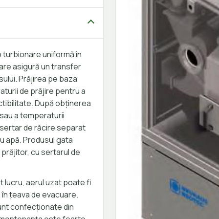
 turbionare uniformă în
care asigură un transfer
ului. Prăjirea pe baza
aturii de prăjire pentru a
ctibilitate. După obținerea
i sau a temperaturii
 sertar de răcire separat
 cu apă. Produsul gata
 prăjitor, cu sertarul de
lucru, aerul uzat poate fi
ă în țeava de evacuare.
unt confecționate din