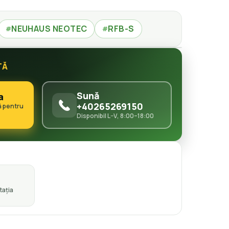
NEUHAUS NEOTEC
RFB-S
#
#
TĂ
Sună
a
+40265269150
ă pentru
Disponibil L–V, 8:00–18:00
ația