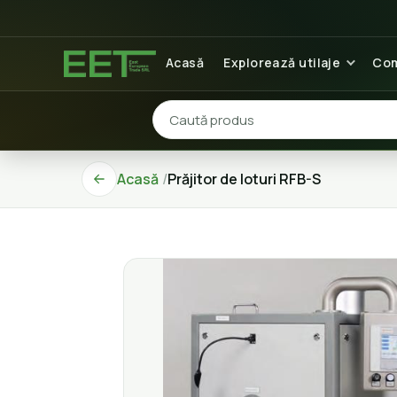
Acasă
Explorează utilaje
Com
Acasă
Prăjitor de loturi RFB-S