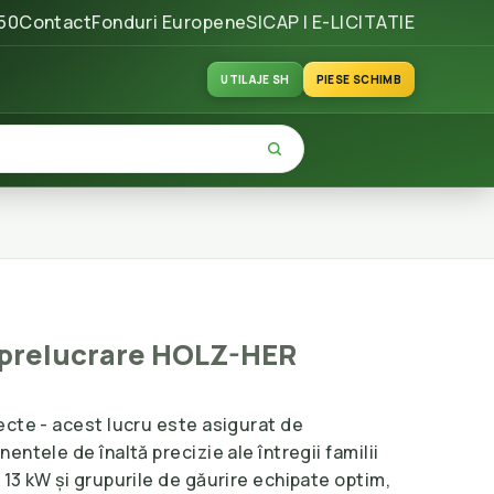
50
Contact
Fonduri Europene
SICAP | E-LICITATIE
UTILAJE SH
PIESE SCHIMB
 prelucrare HOLZ-HER
ecte - acest lucru este asigurat de
ntele de înaltă precizie ale întregii familii
13 kW și grupurile de găurire echipate optim,