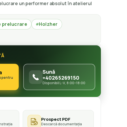
elucrare un performer absolut în atelierul
 prelucrare
Holzher
#
TĂ
Sună
a
+40265269150
ă pentru
Disponibil L–V, 8:00–18:00
Prospect PDF
strația
Descarcă documentația