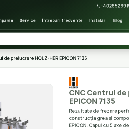
+402652691
panie
Service
Întrebări frecvente
Instalări
Blog
l de prelucrare HOLZ-HER EPICON 7135
CNC Centrul de
EPICON 7135
Rezultate de frezare perf
construcția grea și compone
EPICON. Capul cu 5 axe de 