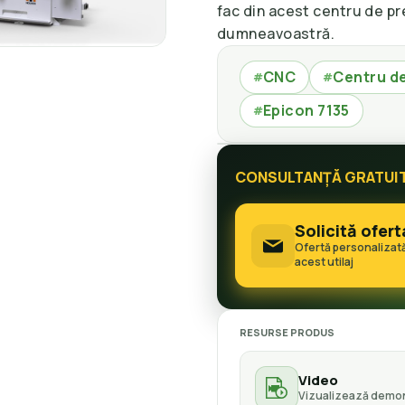
fac din acest centru de pr
dumneavoastră.
CNC
Centru de
#
#
Epicon 7135
#
CONSULTANȚĂ GRATUI
Solicită ofert
Ofertă personalizat
acest utilaj
RESURSE PRODUS
Video
Vizualizează demon