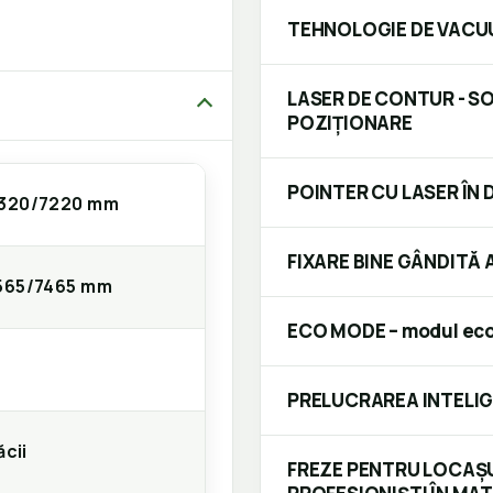
TEHNOLOGIE DE VACU
LASER DE CONTUR - 
POZIȚIONARE
POINTER CU LASER Î
320/7220 mm
FIXARE BINE GÂNDITĂ A
565/7465 mm
ECO MODE – modul eco
PRELUCRAREA INTELIG
cii
FREZE PENTRU LOCAȘ