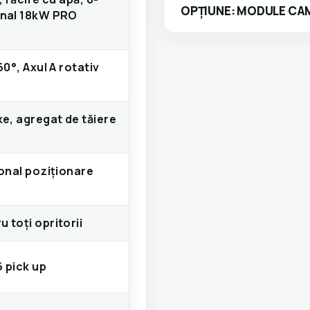
OPȚIUNE: MODULE CAM
onal 18kW PRO
60°, Axul A rotativ
xe, agregat de tăiere
ional poziționare
 toți opritorii
6 pick up