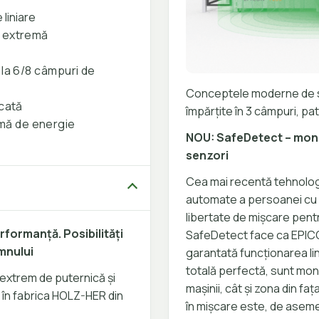
 liniare
e extremă
 la 6/8 câmpuri de
Conceptele moderne de si
icată
împărțite în 3 câmpuri, pa
mă de energie
NOU: SafeDetect – monit
senzori
Cea mai recentă tehnologi
automate a persoanei cu c
libertate de mișcare pent
rformanță. Posibilități
SafeDetect face ca EPICO
emnului
garantată funcționarea lin
totală perfectă, sunt mon
e extrem de puternică și
mașinii, cât și zona din fa
 în fabrica HOLZ-HER din
în mișcare este, de asemene