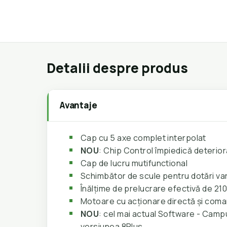
Detalii despre produs
Avantaje
Cap cu 5 axe complet interpolat
NOU
: Chip Control împiedică deterio
Cap de lucru mutifunctional
Schimbător de scule pentru dotări var
Înălțime de prelucrare efectivă de 21
Motoare cu acționare directă și com
NOU
: cel mai actual Software - Cam
versiunea 8Plus