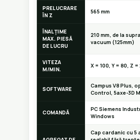
PRELUCRARE
565 mm
ÎN Z
ÎNALȚIME
210 mm, de la supr
MAX. PIESĂ
vacuum (125mm)
DE LUCRU
VITEZA
X = 100, Y = 80, Z =
M/MIN.
Campus V8 Plus, op
SOFTWARE
Control, 5axe-3D 
PC Siemens Industr
COMANDĂ
Windows
Cap cardanic cu 5 
AGREGAT DE
reglabil fără trepte