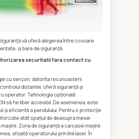
guranță vă oferă alegerea între covoare
tentate, și bare de siguranță.
orizarea securitatii fara contact cu
e cu senzori, datorita recunoasterii
ontrolul distantei, oferă siguranță și
ru operator. Tehnologia opțională
N să fie liber accesibil. De asemenea, este
ă și eficientă a pendulului. Pentru o protecție
itorizate atât spațiul de deasupra mesei
ța mașinii. Zona de siguranță a carcasei mașinii
a, afișată operatorului prin linii laser. În