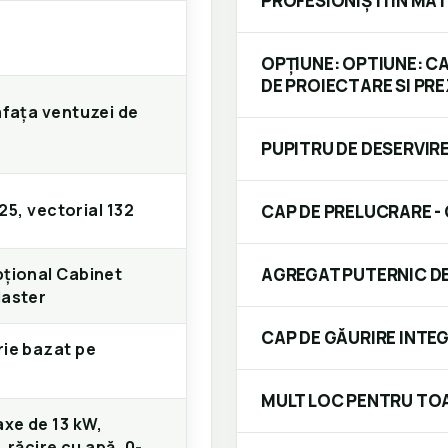
PROFESIONIȘTI ÎN MAT
OPȚIUNE: OPTIUNE: C
DE PROIECTARE SI PR
afața ventuzei de
PUPITRU DE DESERVIR
 25, vectorial 132
CAP DE PRELUCRARE -
țional Cabinet
AGREGAT PUTERNIC DE
Master
CAP DE GĂURIRE INTE
ie bazat pe
MULT LOC PENTRU TO
axe de 13 kW,
, răcire cu apă, 0-