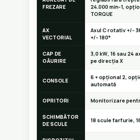
FREZARE
24.000 min-1, opți
TORQUE
AX
Axul C rotativ +/- 3
VECTORIAL
+/- 180°
CAP DE
3,0 kW, 16 sau 24 a
GĂURIRE
pe direcția X
6 + opțional 2, opț
CONSOLE
automată
OPRITORI
Monitorizare pentru
SCHIMBĂTOR
18 scule farfurie, 1
DE SCULE