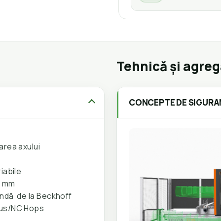
Tehnică și agre
CONCEPTE DE SIGUR
rarea axului
iabile
0 mm
andă de la Beckhoff
pus/NC Hops