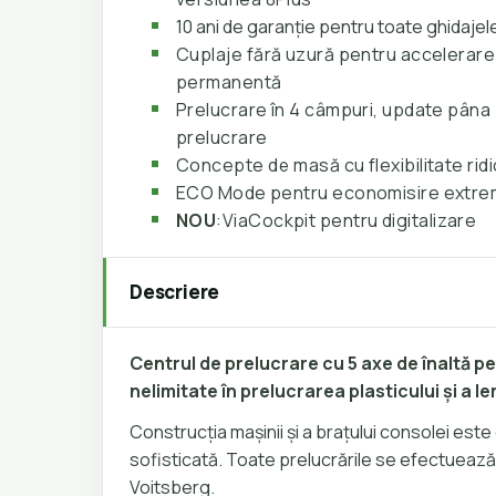
10 ani de garanție pentru toate ghidajele
Cuplaje fără uzură pentru accelerar
permanentă
Prelucrare în 4 câmpuri, update pâna
prelucrare
Concepte de masă cu flexibilitate rid
ECO Mode pentru economisire extre
NOU
:ViaCockpit pentru digitalizare
Descriere
Centrul de prelucrare cu 5 axe de înaltă pe
nelimitate în prelucrarea plasticului și a l
Construcția mașinii și a brațului consolei est
sofisticată. Toate prelucrările se efectuează
Voitsberg.