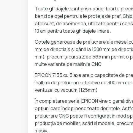
Toate ghidajele sunt prismatice, foarte precis
benzi de oțel pentru a le proteja de praf. Ghid
oțel sunt, de asemenea, utilizate pentru con
10 ani pentru toate ghidajele liniare.
Cotele generoase de prelucrare ale mesei cu
mm pe direcția X și până la 1500 mm pe direcți
mm), precum și cursa Z de 565 mm permit o pre
multe variante pe mașinile CNC
EPICON 7135 cu 5 axe are o capacitate de pre
înălțimii de prelucrare efective de 300 mm de 
ventuzei cu vacuum (125mm)
În completarea seriei EPICON vine o gamă dive
opțiuni care îndeplinesc toate dorințele. Astf
prelucrare CNC poate fi configurat în mod opti
producția de mobilier, scări și modele, precum 
masiv.