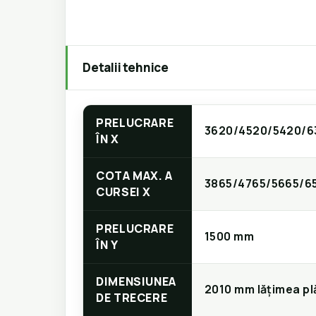
Detalii tehnice
PRELUCRARE
3620/4520/5420/6
ÎN X
COTA MAX. A
3865/4765/5665/6
CURSEI X
PRELUCRARE
1500 mm
ÎN Y
DIMENSIUNEA
2010 mm lățimea plă
DE TRECERE