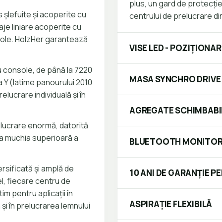
plus, un gard de protecți
 șlefuite și acoperite cu
centrului de prelucrare din
aje liniare acoperite cu
sole. HolzHer garantează
VISE LED - POZIȚION
 console, de până la 7220
MASA SYNCHRO DRIVE
a Y (latime panourului 2010
lucrare individuală și în
AGREGATE SCHIMBABI
lucrare enormă, datorită
la muchia superioară a
BLUETOOTH MONITOR
rsificată și amplă de
10 ANI DE GARANȚIE P
el, fiecare centru de
m pentru aplicații în
ASPIRAȚIE FLEXIBILĂ
și în prelucrarea lemnului