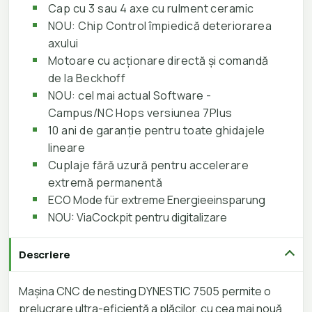
Cap cu 3 sau 4 axe cu rulment ceramic
NOU: Chip Control împiedică deteriorarea
axului
Motoare cu acționare directă și comandă
de la Beckhoff
NOU: cel mai actual Software -
Campus/NC Hops versiunea 7Plus
10 ani de garanție pentru toate ghidajele
lineare
Cuplaje fără uzură pentru accelerare
extremă permanentă
ECO Mode für extreme Energieeinsparung
NOU: ViaCockpit pentru digitalizare
Descriere
Mașina CNC de nesting DYNESTIC 7505 permite o
prelucrare ultra-eficientă a plăcilor, cu cea mai nouă