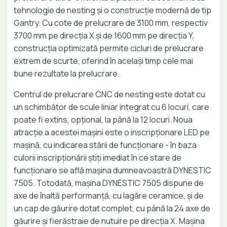
tehnologie de nesting și o construcție modernă de tip
Gantry. Cu cote de prelucrare de 3100 mm, respectiv
3700 mm pe direcția X și de 1600 mm pe direcția Y,
construcția optimizată permite cicluri de prelucrare
extrem de scurte, oferind în același timp cele mai
bune rezultate la prelucrare.
Centrul de prelucrare CNC de nesting este dotat cu
un schimbător de scule liniar integrat cu 6 locuri, care
poate fi extins, opțional, la până la 12 locuri. Noua
atracție a acestei mașini este o inscripționare LED pe
mașină, cu indicarea stării de funcționare - în baza
culorii inscripționării știți imediat în ce stare de
funcționare se află mașina dumneavoastră DYNESTIC
7505. Totodată, mașina DYNESTIC 7505 dispune de
axe de înaltă performanță, cu lagăre ceramice, și de
un cap de găurire dotat complet, cu până la 24 axe de
găurire și fierăstraie de nutuire pe direcția X. Mașina