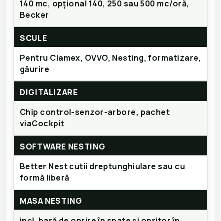
140 mc, opțional 140, 250 sau 500 mc/oră,
Becker
SCULE
Pentru Clamex, OVVO, Nesting, formatizare,
găurire
DIGITALIZARE
Chip control-senzor-arbore, pachet
viaCockpit
SOFTWARE NESTING
Better Nest cutii dreptunghiulare sau cu
formă liberă
MASA NESTING
incl. bară de oprire în spate și opritor în