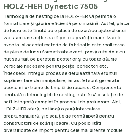
HOLZ-HER Dynestic 7505
Tehnologia de nesting de la HOLZ-HER vă permite o
formatizare și găurire eficientă pe o mașină. Astfel, placa
de lucru este ținută pe o placă de uzură cu ajutorul unui
vacuum care acționează pe o suprafață mare. Marele
avantaj al acestei metode de fabricație este realizarea
de piese de lucru formatizate exact, prevăzute deja cu
nut sau falț pe peretele posterior și cu toate găurile
verticale necesare pentru polițe, conectori etc.
Îndeosebi, întregul proces se derulează fără eforturi
suplimentare de manipulare, iar astfel sunt generate
economii extreme de timp și de resurse. Componenta
centrală a tehnologiei de nesting este însă o soluție de
soft integrată complet în procesul de prelucrare. Aici,
HOLZ-HER oferă, pe lângă o pură intercalare
dreptunghiulară, și o soluție de formă liberă pentru
constructorii de scări și cadre. Cu posibilități
diversificate de import pentru cele mai diferite module