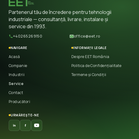
Partenerul tău de încredere pentru tehnologii
industriale — consultanță, livrare, instalare și
service din 1993.
+40265269150
office@eet.ro
NAVIGARE
INFORMAȚII LEGALE
Acasă
Despre EET România
Companie
Politica de Confidențialitate
Industrii
Termene și Condiții
Service
Contact
Producători
URMĂREȘTE-NE