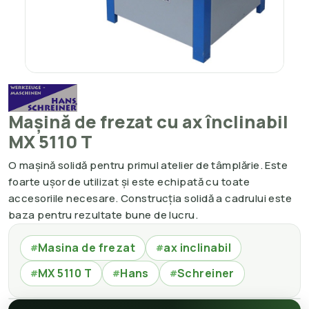
Mașină de frezat cu ax înclinabil
MX 5110 T
O mașină solidă pentru primul atelier de tâmplărie. Este
foarte ușor de utilizat și este echipată cu toate
accesoriile necesare. Construcția solidă a cadrului este
baza pentru rezultate bune de lucru.
Masina de frezat
ax inclinabil
#
#
MX 5110 T
Hans
Schreiner
#
#
#