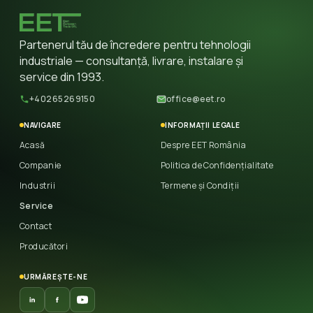
Partenerul tău de încredere pentru tehnologii
industriale — consultanță, livrare, instalare și
service din 1993.
+40265269150
office@eet.ro
NAVIGARE
INFORMAȚII LEGALE
Acasă
Despre EET România
Companie
Politica de Confidențialitate
Industrii
Termene și Condiții
Service
Contact
Producători
URMĂREȘTE-NE