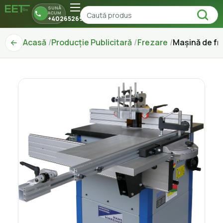
SUNĂ
ACUM
+40265269150
Acasă
Producție Publicitară
Frezare
Mașină de fre