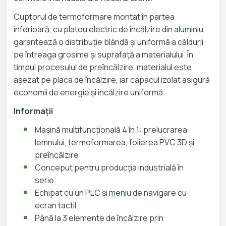
Cuptorul de termoformare montat în partea
inferioară, cu platou electric de încălzire din aluminiu,
garantează o distribuție blândă și uniformă a căldurii
pe întreaga grosime și suprafață a materialului. În
timpul procesului de preîncălzire, materialul este
așezat pe placa de încălzire, iar capacul izolat asigură
economii de energie și încălzire uniformă.
Informații
Mașină multifuncțională 4 în 1: prelucrarea
lemnului, termoformarea, folierea PVC 3D și
preîncălzire
Conceput pentru producția industrială în
serie
Echipat cu un PLC și meniu de navigare cu
ecran tactil
Până la 3 elemente de încălzire prin