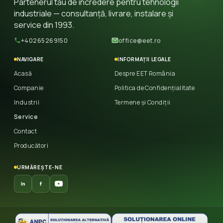
Partenerul tău de încredere pentru tehnologii
industriale — consultanță, livrare, instalare și
service din 1993.
+40265269150
office@eet.ro
NAVIGARE
INFORMAȚII LEGALE
Acasă
Despre EET România
Companie
Politica de Confidențialitate
Industrii
Termene și Condiții
Service
Contact
Producători
URMĂREȘTE-NE