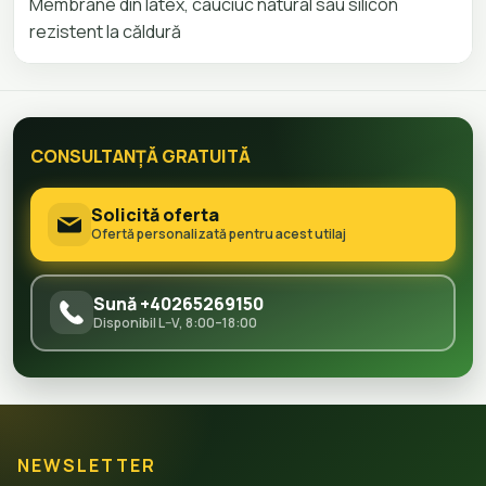
Membrane din latex, cauciuc natural sau silicon
rezistent la căldură
CONSULTANȚĂ GRATUITĂ
Solicită oferta
Ofertă personalizată pentru acest utilaj
Sună +40265269150
Disponibil L–V, 8:00–18:00
NEWSLETTER