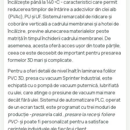
încălzește până la 140 ºC - caracteristici care permit
reducerea timpilor de întărire a adezivilor din clei alb
(PVAc), PU și UF. Sistemul remarcabil de ridicare și
coborâre verticală a cadrului membranei și a hotei de
încălzire, previne alunecarea materialelor peste
matriță în timpul închiderii cadrului membranei. De
asemenea, acesta oferă acces ușor din toate părțile,
ceea ce este deosebit de important pentru presarea
formelor 3D mari și complicate.
Pentru a oferi detalii de nivel înalt în laminarea foliilor
PVC 3D, presa cu vacuum Sprinter Industrial, este
echipată cu o pompă de vacuum puternică, lubrifiată
cu ulei, care atinge o presiune de vacuum mai mare
decât fără ulei. Sistemul de automatizare PLC, operat
de un ecran tactil, este programat cu trei moduri de
producție -
presare
la cald ,
presare la rece
și
foliere
PVC
- și poate fi personalizat pentru a satisface
cerințele individuale ale fiecărui client.