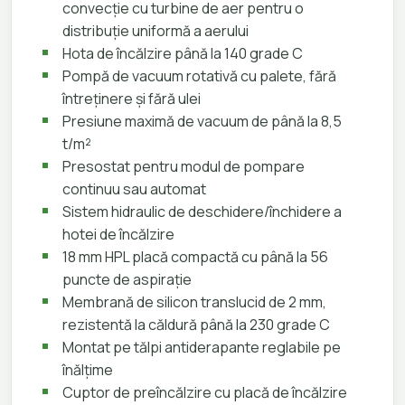
convecție cu turbine de aer pentru o
distribuție uniformă a aerului
Hota de încălzire până la 140 grade C
Pompă de vacuum rotativă cu palete, fără
întreținere și fără ulei
Presiune maximă de vacuum de până la 8,5
t/m²
Presostat pentru modul de pompare
continuu sau automat
Sistem hidraulic de deschidere/închidere a
hotei de încălzire
18 mm HPL placă compactă cu până la 56
puncte de aspirație
Membrană de silicon translucid de 2 mm,
rezistentă la căldură până la 230 grade C
Montat pe tălpi antiderapante reglabile pe
înălțime
Cuptor de preîncălzire cu placă de încălzire