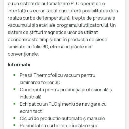
cu un sistem de automatizare PLC operat de o
interfață cu ecran tactil, care oferă posibilitatea de a
realiza curbe de temperatură, trepte de presiune a
vacuumului și setări ale programului utilizatorului. Un
sistem de știfturi magnetice ușor de utilizat
economisește timp și bani în producția de piese
laminate cu folie 3D, eliminând plăcile mdf
convenționale.
Informații
Presă Thermofoil cu vacuum pentru
laminarea foliilor 3D
Conceputa pentru producția profesională și
industrială
Echipat cu un PLC și meniu de navigare cu
ecran tactil
Cicluri de producție automate și manuale
Posibilitatea curbelor de încălzire și a