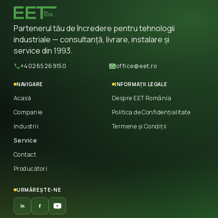
Partenerul tău de încredere pentru tehnologii
industriale — consultanță, livrare, instalare și
service din 1993.
+40265269150
office@eet.ro
NAVIGARE
INFORMAȚII LEGALE
Acasă
Despre EET România
Companie
Politica de Confidențialitate
Industrii
Termene și Condiții
Service
Contact
Producători
URMĂREȘTE-NE