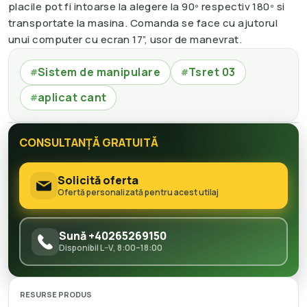
placile pot fi intoarse la alegere la 90º respectiv 180º si
transportate la masina. Comanda se face cu ajutorul
unui computer cu ecran 17”, usor de manevrat.
Sistem de manipulare
Tsret 03
#
#
aplicat cant
#
CONSULTANȚĂ GRATUITĂ
Solicită oferta
Ofertă personalizată pentru acest utilaj
Sună +40265269150
Disponibil L–V, 8:00–18:00
RESURSE PRODUS