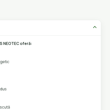
US NEOTEC oferă:
rgetic
odus
escută