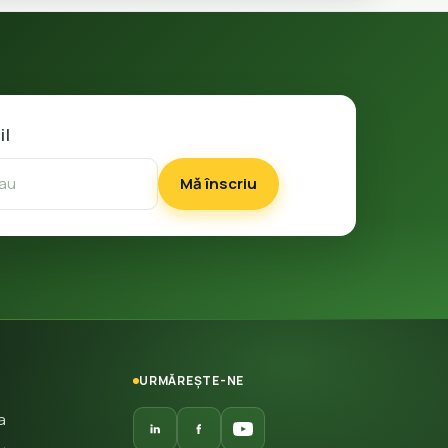
il
Mă înscriu
URMĂREȘTE-NE
a