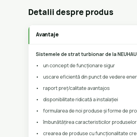
Detalii despre produs
Avantaje
Sistemele de strat turbionar de la NEUHA
•
un concept de funcționare sigur
•
uscare eficientă din punct de vedere ene
•
raport preț/calitate avantajos
•
disponibilitate ridicată a instalației
•
formularea de noi produse și forme de pr
•
îmbunătățirea caracteristicilor produselor
•
crearea de produse cu funcționalitate cr