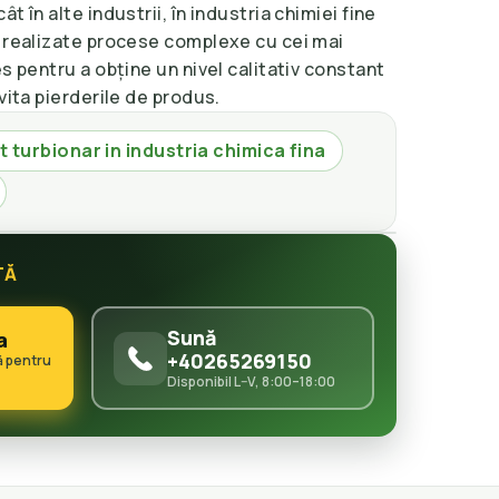
t în alte industrii, în industria chimiei fine
i realizate procese complexe cu cei mai
s pentru a obține un nivel calitativ constant
vita pierderile de produs.
 turbionar in industria chimica fina
TĂ
Sună
a
+40265269150
ă pentru
Disponibil L–V, 8:00–18:00