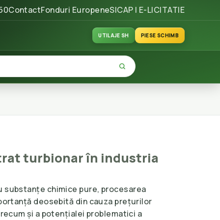
50
Contact
Fonduri Europene
SICAP | E-LICITATIE
UTILAJE SH
PIESE SCHIMB
rat turbionar în industria
u substanțe chimice pure, procesarea
mportanță deosebită din cauza prețurilor
precum și a potențialei problematici a