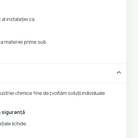
al instalației ca
ea materiei prime sub
triei chimice fine dezvoltăm soluții individuale
n siguranță
țiale lichide,