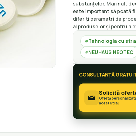
substanțelor. Mai mult decâ
este important să poată f
diferiți parametri de proce
al produselor și pentru a e
Tehnologia cu strat
#
NEUHAUS NEOTEC
#
CONSULTANȚĂ GRATUI
Solicită ofert
Ofertă personalizat
acest utilaj