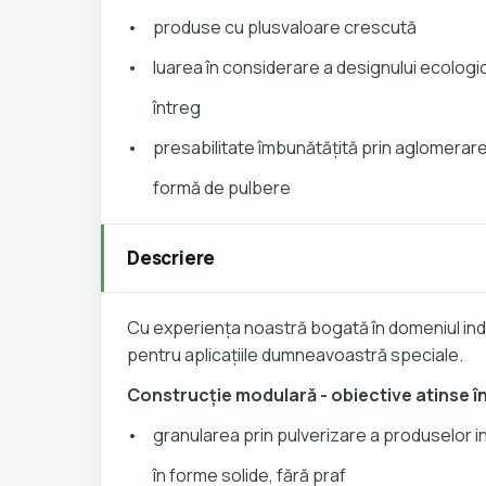
•
produse cu plusvaloare crescută
•
luarea în considerare a designului ecologic 
întreg
•
presabilitate îmbunătățită prin aglomerar
formă de pulbere
Descriere
Cu experiența noastră bogată în domeniul indus
pentru aplicațiile dumneavoastră speciale.
Construcție modulară - obiective atinse î
•
granularea prin pulverizare a produselor ini
în forme solide, fără praf