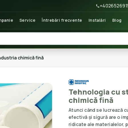
+402652691
panie
Service
Întrebări frecvente
Instalări
Blog
ndustria chimică fină
Tehnologia cu st
chimică fină
Atunci când se lucrează c
efectivă și sigură are o i
ridicate ale materialelor, 