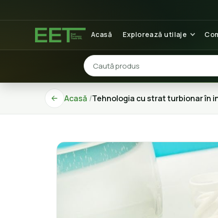
Acasă
Explorează utilaje
Com
Acasă
Tehnologia cu strat turbionar în i