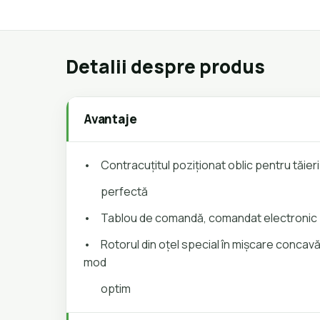
Detalii despre produs
Avantaje
•
Contracuțitul poziționat oblic pentru tăier
perfectă
•
Tablou de comandă, comandat electronic 
•
Rotorul din oțel special în mișcare concavă
mod
optim