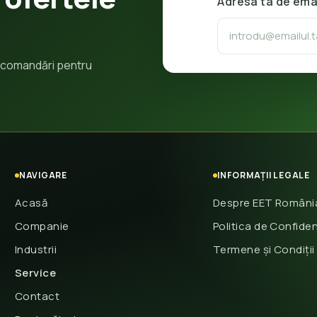
Adresa ta de ema
 recomandări pentru
NAVIGARE
INFORMAȚII LEGALE
Acasă
Despre EET Români
Companie
Politica de Confiden
Industrii
Termene și Condiții
Service
Contact