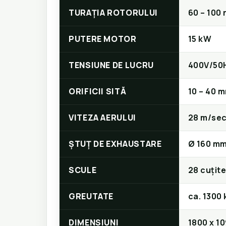
TURAȚIA ROTORULUI
60 – 100 
PUTERE MOTOR
15 kW
TENSIUNE DE LUCRU
400V/50
ORIFICII SITĂ
10 – 40 
VITEZA AERULUI
28 m/se
ȘTUȚ DE EXHAUSTARE
Ø 160 m
SCULE
28 cuțit
GREUTATE
ca. 1300 
DIMENSIUNI
1800 x 1