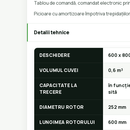
Tablou de comandă, comandat electronic pri
Picioare cu amortizoare împotriva trepidațiilo
Detalii tehnice
DESCHIDERE
600 x 80
VOLUMUL CUVEI
0,6 m³
CAPACITATE LA
în funcți
TRECERE
sită
DIAMETRU ROTOR
252 mm
LUNGIMEA ROTORULUI
600 mm