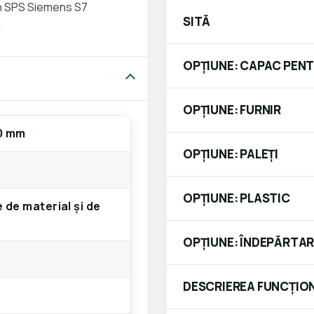
n SPS Siemens S7
SITĂ
r
OPȚIUNE: CAPAC PEN
OPȚIUNE: FURNIR
0 mm
OPȚIUNE: PALEȚI
OPȚIUNE: PLASTIC
e de material și de
OPȚIUNE: ÎNDEPĂRTA
DESCRIEREA FUNCȚION