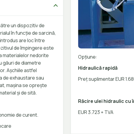
ătre un dispozitiv de
alul în funcție de sarcină,
introdus are loc între
pozitivul de împingere este
a materialelor nedorite
Opțiune:
cu găuri de diametre
Hidraulică rapidă
r. Așchiile astfel
ia de exhaustare sau
Preț suplimentar EUR 1.6
cat, mașina se oprește
terial și de sită.
Răcire ulei hidraulic cu
EUR 3.723 + TVA
conomie de curent.
locare