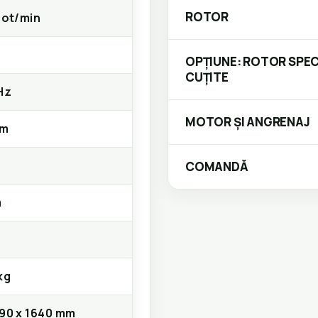
ROTOR
rot/min
OPȚIUNE: ROTOR SPEC
CUȚITE
Hz
MOTOR ȘI ANGRENAJ
mm
c
COMANDĂ
m
e
kg
090 x 1640 mm