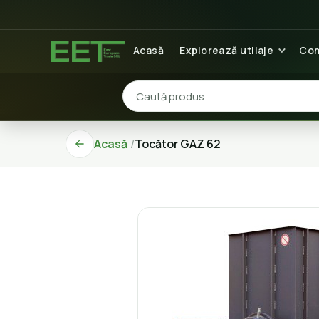
Acasă
Explorează utilaje
Com
Acasă
Tocător GAZ 62