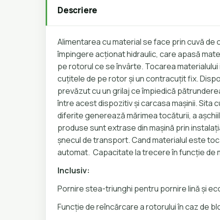
Descriere
Alimentarea cu material se face prin cuvă de c
împingere acționat hidraulic, care apasă materi
pe rotorul ce se învârte. Tocarea materialului 
cuțitele de pe rotor și un contracuțit fix. Dis
prevăzut cu un grilaj ce împiedică pătrundere
între acest dispozitiv și carcasa mașinii. Sita 
diferite generează mărimea tocăturii, a așchiilo
produse sunt extrase din mașină prin instalaț
șnecul de transport. Cand materialul este to
automat. Capacitate la trecere în funcție de ma
Inclusiv:
Pornire stea-triunghi pentru pornire lină și e
Funcție de reîncărcare a rotorului în caz de b