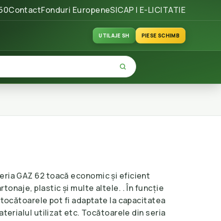
50
Contact
Fonduri Europene
SICAP | E-LICITATIE
UTILAJE SH
PIESE SCHIMB
eria GAZ 62 toacă economic și eficient
onaje, plastic și multe altele. . În funcție
, tocătoarele pot fi adaptate la capacitatea
aterialul utilizat etc. Tocătoarele din seria