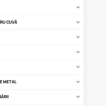
TRU CUVĂ
RE METAL
ĂRII