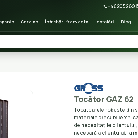
+402652691
panie
Service
Întrebări frecvente
Instalări
Blog
Tocător GAZ 62
Tocatoarele robuste din s
materiale precum lemn, cart
de necesitățile clientului
necesară a clientului, la m