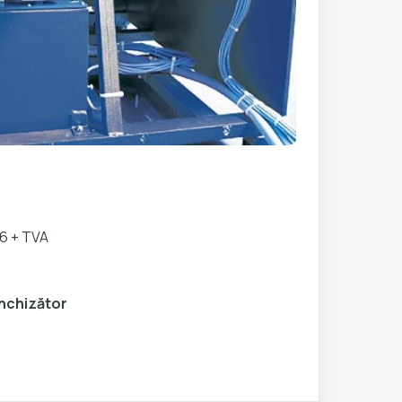
86 + TVA
 închizător