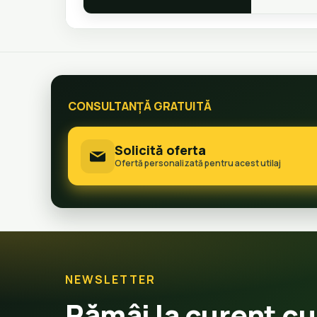
CONSULTANȚĂ GRATUITĂ
Solicită oferta
Ofertă personalizată pentru acest utilaj
NEWSLETTER
Rămâi la curent cu