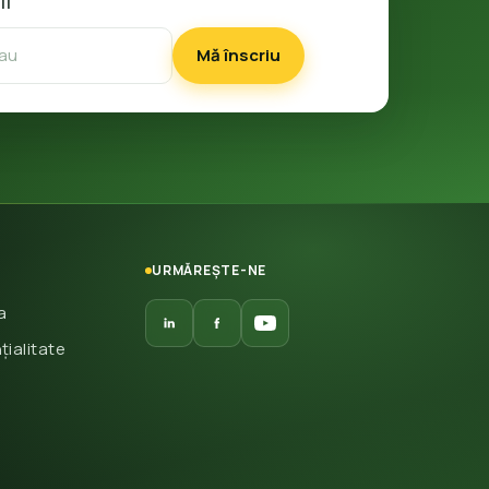
il
Mă înscriu
URMĂREȘTE-NE
a
țialitate