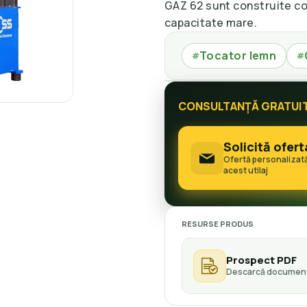
GAZ 62 sunt construite c
capacitate mare.
Tocator lemn
#
#
CONSULTANȚĂ GRATUI
Solicită ofert
Ofertă personalizat
acest utilaj
RESURSE PRODUS
Prospect PDF
Descarcă document