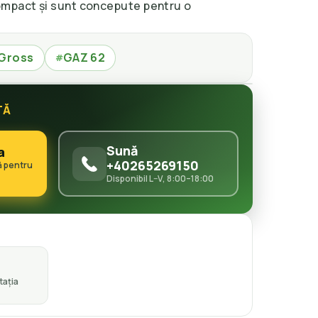
ompact și sunt concepute pentru o
Gross
GAZ 62
#
TĂ
Sună
a
+40265269150
ă pentru
Disponibil L–V, 8:00–18:00
ația