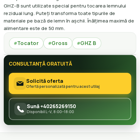
GHZ-B sunt utilizate special pentru tocarea lemnului
rezidual lung. Puteți transforma toate tipurile de
materiale pe bază de lemn în așchii. Înălțimea maximă de
alimentare este de 50 mm.
Tocator
Gross
GHZ B
#
#
#
CONSULTANȚĂ GRATUITĂ
Solicită oferta
Ofertă personalizată pentru acest utilaj
Sună +40265269150
Disponibil L–V, 8:00–18:00