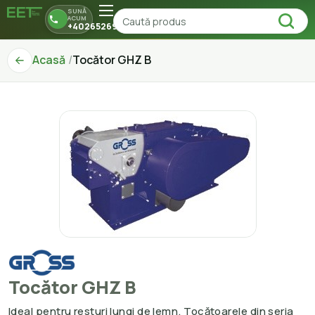
SUNĂ
ACUM
+40265269150
Acasă
Tocător GHZ B
Tocător GHZ B
Ideal pentru resturi lungi de lemn. Tocătoarele din seria