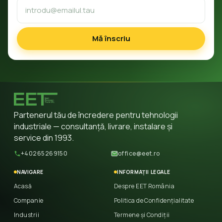
Mă înscriu
Partenerul tău de încredere pentru tehnologii
industriale — consultanță, livrare, instalare și
service din 1993.
+40265269150
office@eet.ro
NAVIGARE
INFORMAȚII LEGALE
Acasă
Despre EET România
Companie
Politica de Confidențialitate
Industrii
Termene și Condiții