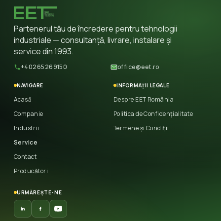
Partenerul tău de încredere pentru tehnologii
industriale — consultanță, livrare, instalare și
service din 1993.
+40265269150
office@eet.ro
NAVIGARE
INFORMAȚII LEGALE
Acasă
Despre EET România
Companie
Politica de Confidențialitate
Industrii
Termene și Condiții
Service
Contact
Producători
URMĂREȘTE-NE