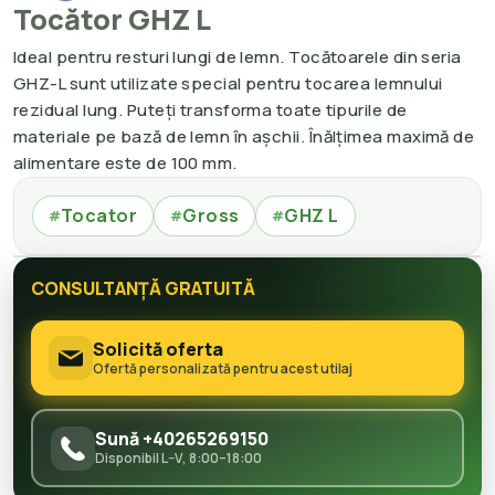
Tocător GHZ L
Ideal pentru resturi lungi de lemn. Tocătoarele din seria
GHZ-L sunt utilizate special pentru tocarea lemnului
rezidual lung. Puteți transforma toate tipurile de
materiale pe bază de lemn în așchii. Înălțimea maximă de
alimentare este de 100 mm.
Tocator
Gross
GHZ L
#
#
#
CONSULTANȚĂ GRATUITĂ
Solicită oferta
Ofertă personalizată pentru acest utilaj
Sună +40265269150
Disponibil L–V, 8:00–18:00