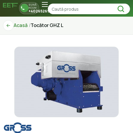
SUNĂ
ACUM
+40265269150
Acasă
Tocător GHZ L