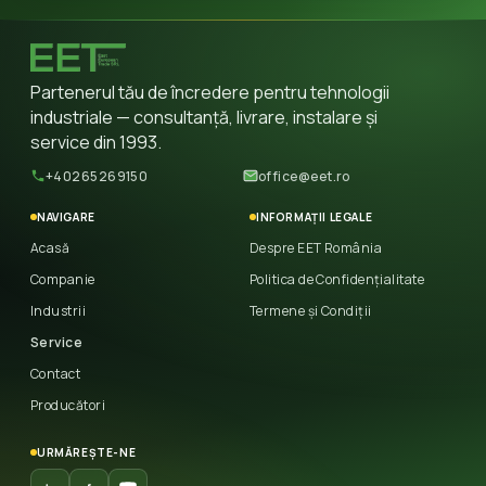
Partenerul tău de încredere pentru tehnologii
industriale — consultanță, livrare, instalare și
service din 1993.
+40265269150
office@eet.ro
NAVIGARE
INFORMAȚII LEGALE
Acasă
Despre EET România
Companie
Politica de Confidențialitate
Industrii
Termene și Condiții
Service
Contact
Producători
URMĂREȘTE-NE