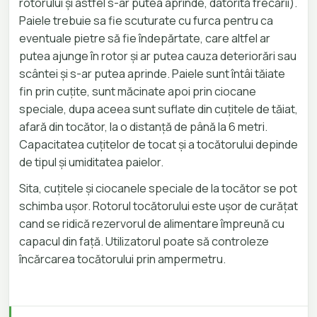
rotorului și astfel s-ar putea aprinde, datorită frecării).
Paiele trebuie sa fie scuturate cu furca pentru ca
eventuale pietre să fie îndepărtate, care altfel ar
putea ajunge în rotor și ar putea cauza deteriorări sau
scântei și s-ar putea aprinde. Paiele sunt întâi tăiate
fin prin cuțite, sunt măcinate apoi prin ciocane
speciale, dupa aceea sunt suflate din cuțitele de tăiat,
afară din tocător, la o distanță de până la 6 metri.
Capacitatea cuțitelor de tocat și a tocătorului depinde
de tipul și umiditatea paielor.
Sita, cuțitele și ciocanele speciale de la tocător se pot
schimba ușor. Rotorul tocătorului este ușor de curățat
cand se ridică rezervorul de alimentare împreună cu
capacul din față. Utilizatorul poate să controleze
încărcarea tocătorului prin ampermetru.