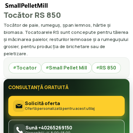
Tocător RS 850
Tocător de paie, rumeguș, șpan lemnos, hârtie și
biomasa. Tocatoarele RS sunt concepute pentru tăierea
și măcinarea paielor, resturilor lemnoase și a rumegușului
grosier, pentru producția de brichetare sau de
peletizare.
Tocator
Small Pellet Mill
RS 850
#
#
#
CONSULTANȚĂ GRATUITĂ
Solicită oferta
Ofertă personalizată pentru acest utilaj
Sună +40265269150
Disponibil L–V, 8:00–18:00