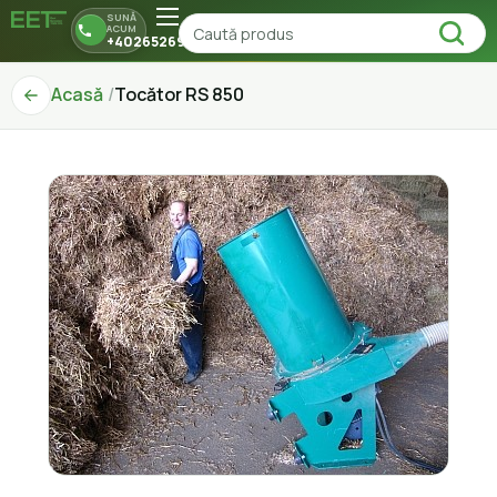
SUNĂ
ACUM
+40265269150
Acasă
Tocător RS 850