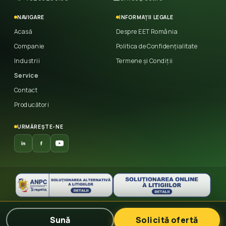
NAVIGARE
INFORMAȚII LEGALE
Acasă
Despre EET România
Companie
Politica de Confidențialitate
Industrii
Termene și Condiții
Service
Contact
Producători
URMĂREȘTE-NE
© 2026 East European Trade
— Toate drepturile
Sună
Solicită ofertă
rezervate.