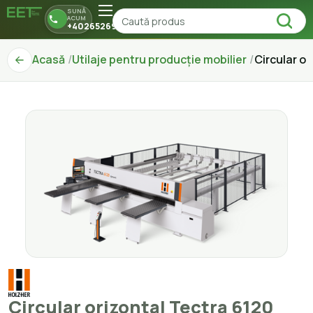
SUNĂ
ACUM
+40265269150
Acasă
Utilaje pentru producție mobilier
Circular o
Circular orizontal Tectra 6120