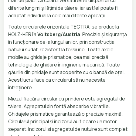
mari de plăci. Circularul versatil este disponibil cu
diferite lungimi și lățimi de tăiere, iar astfel poate fi
adaptat individual la cele mai diferite aplicații.
Toate circularele orizontale TECTRA, se produc la
HOLZ-HER
în Voitsberg/Austria
. Precizie și siguranță
în funcționare de-a lungul anilor, prin construcția
batiului sudat, rezistent la torsiune. Toate axele
mobile au ghidaje prismatice, cea mai precisă
tehnologie de ghidare în inginerie mecanică. Toate
găurile din ghidaje sunt acoperite cu o bandă de oțel.
Acest lucru face ca circularul să nu necesite
întreținere.
Miezul fiecărui circular cu prindere este agregatul de
tăiere. Agregatul din fontă absoarbe vibrațiile.
Ghidajele prismatice garantează o precizie maximă.
Circularul principal și incizorul au fiecare un motor
separat. Incizorul si agregatul de nutuire sunt complet