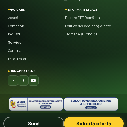
NAVIGARE
INFORMAȚII LEGALE
Acasă
Despre EET România
Companie
Politica de Confidențialitate
Industrii
Termene și Condiții
Service
Contact
Producători
URMĂREȘTE-NE
© 2026 East European Trade
— Toate drepturile
Sună
Solicită ofertă
rezervate.