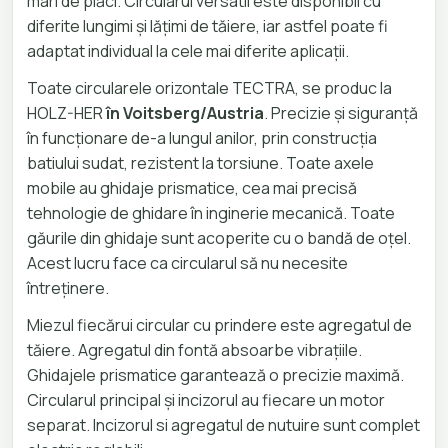
mari de plăci. Circularul versatil este disponibil cu
diferite lungimi și lățimi de tăiere, iar astfel poate fi
adaptat individual la cele mai diferite aplicații.
Toate circularele orizontale TECTRA, se produc la
HOLZ-HER
în Voitsberg/Austria
. Precizie și siguranță
în funcționare de-a lungul anilor, prin construcția
batiului sudat, rezistent la torsiune. Toate axele
mobile au ghidaje prismatice, cea mai precisă
tehnologie de ghidare în inginerie mecanică. Toate
găurile din ghidaje sunt acoperite cu o bandă de oțel.
Acest lucru face ca circularul să nu necesite
întreținere.
Miezul fiecărui circular cu prindere este agregatul de
tăiere. Agregatul din fontă absoarbe vibrațiile.
Ghidajele prismatice garantează o precizie maximă.
Circularul principal și incizorul au fiecare un motor
separat. Incizorul si agregatul de nutuire sunt complet