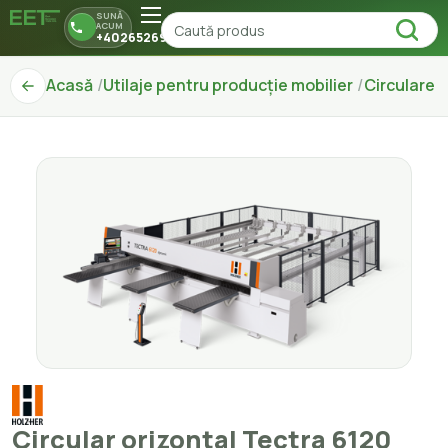
SUNĂ
ACUM
+40265269150
Acasă
Utilaje pentru producție mobilier
Circulare
Circular orizontal Tectra 6120