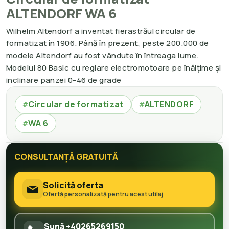
ALTENDORF WA 6
Wilhelm Altendorf a inventat fierastrăul circular de
formatizat în 1906. Până în prezent, peste 200.000 de
modele Altendorf au fost vândute în întreaga lume.
Modelul 80 Basic cu reglare electromotoare pe înălțime și
inclinare panzei 0-46 de grade
Circular de formatizat
ALTENDORF
#
#
WA 6
#
CONSULTANȚĂ GRATUITĂ
Solicită oferta
Ofertă personalizată pentru acest utilaj
Sună +40265269150