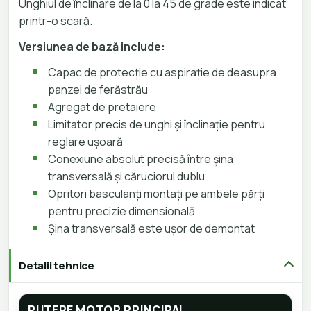
Unghiul de înclinare de la 0 la 45 de grade este indicat
printr-o scară.
Versiunea de bază include:
Capac de protecție cu aspirație de deasupra
panzei de ferăstrău
Agregat de pretaiere
Limitator precis de unghi și înclinație pentru
reglare ușoară
Conexiune absolut precisă între șina
transversală și căruciorul dublu
Opritori basculanți montați pe ambele părți
pentru precizie dimensională
Șina transversală este ușor de demontat
Detalii tehnice
PUTERE MOTOR PRINCIPAL