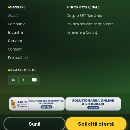
NAVIGARE
INFORMAȚII LEGALE
Acasă
Despre EET România
Companie
Politica de Confidențialitate
Industrii
Termene și Condiții
Service
Contact
Producători
URMĂREȘTE-NE
© 2026 East European Trade
— Toate drepturile
Sună
Solicită ofertă
rezervate.