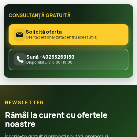
CONSULTANȚĂ GRATUITĂ
Solicită oferta
Ofertă personalizată pentru acest utilaj
Sună +40265269150
Disponibil L–V, 8:00–18:00
NEWSLETTER
Rămâi la curent cu ofertele
noastre
Înscrie-te gratuit și primești noutăți, promoții și