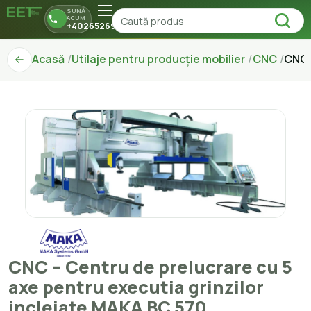
SUNĂ
ACUM
+40265269150
Acasă
Utilaje pentru producție mobilier
CNC
CNC 
CNC – Centru de prelucrare cu 5
axe pentru executia grinzilor
incleiate MAKA BC 570