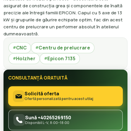
asigurat de construcția grea și componentele de înaltă
precizie ale întregii familii EPICON. Capul cu 5 axe de 13
kW și grupurile de găurire echipate optim, fac din acest
centru de prelucrare un performer absolut în atelierul
dumneavoastră.
CNC
Centru de prelucrare
#
#
Holzher
Epicon 7135
#
#
CONSULTANȚĂ GRATUITĂ
Solicită oferta
Ofertă personalizată pentru acest utilaj
Sună +40265269150
Disponibil L–V, 8:00–18:00