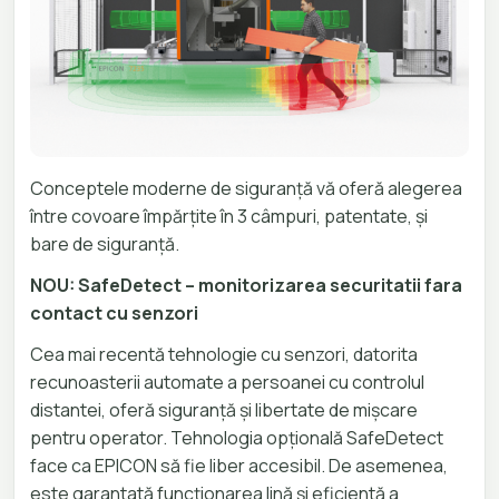
Conceptele moderne de siguranță vă oferă alegerea
între covoare împărțite în 3 câmpuri, patentate, și
bare de siguranță.
NOU: SafeDetect – monitorizarea securitatii fara
contact cu senzori
Cea mai recentă tehnologie cu senzori, datorita
recunoasterii automate a persoanei cu controlul
distantei, oferă siguranță și libertate de mișcare
pentru operator. Tehnologia opțională SafeDetect
face ca EPICON să fie liber accesibil. De asemenea,
este garantată funcționarea lină și eficientă a