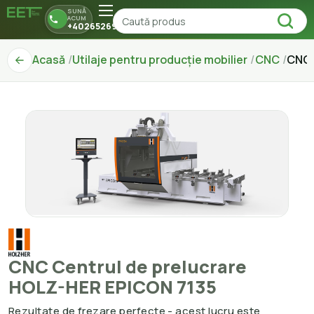
SUNĂ
ACUM
+40265269150
Acasă
Utilaje pentru producție mobilier
CNC
CNC 
CNC Centrul de prelucrare
HOLZ-HER EPICON 7135
Rezultate de frezare perfecte - acest lucru este