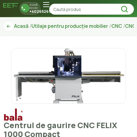
SUNĂ
ACUM
+40265269150
Acasă
Utilaje pentru producție mobilier
CNC
CNC 
Centrul de gaurire CNC FELIX
1000 Compact