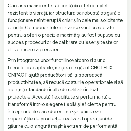
Carcasa mașinii este fabricată din oțel complet
rezistent la vibrații, iar structura sa robustă asigură o
funcționare neîntreruptă chiar și în cele mai solicitante
condiții. Componentele mecanice sunt proiectate
pentru a oferi o precizie maximă și au fost supuse cu
succes procedurilor de calibrare cu laser și testelor
de verificare a preciziei.
Prin integrarea unor funcții inovatoare și a unei
tehnologii adaptabile, mașina de găurit CNC FELIX
CMPACT ajută producătorii să-și sporească
productivitatea, să reducă costurile operaționale și să
mențină standarde înalte de calitate în toate
proiectele. Această flexibilitate și performanță o
transformă într-o alegere fiabilă și eficientă pentru
întreprinderile care doresc să-și optimizeze
capacitățile de producție, realizând operațiuni de
găurire cu o singură mașină extrem de performantă.