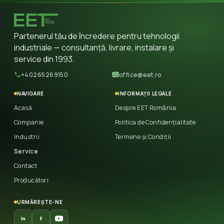
Partenerul tău de încredere pentru tehnologii
industriale — consultanță, livrare, instalare și
service din 1993.
+40265269150
office@eet.ro
NAVIGARE
INFORMAȚII LEGALE
Acasă
Despre EET România
Companie
Politica de Confidențialitate
Industrii
Termene și Condiții
Service
Contact
Producători
URMĂREȘTE-NE