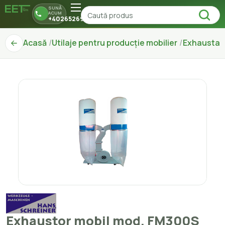
SUNĂ
ACUM
+40265269150
Acasă
Utilaje pentru producție mobilier
Exhaustar
Exhaustor mobil mod. FM300S