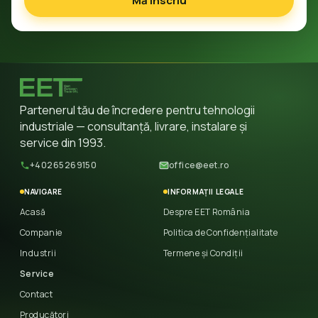
Mă înscriu
Partenerul tău de încredere pentru tehnologii
industriale — consultanță, livrare, instalare și
service din 1993.
+40265269150
office@eet.ro
NAVIGARE
INFORMAȚII LEGALE
Acasă
Despre EET România
Companie
Politica de Confidențialitate
Industrii
Termene și Condiții
Service
Contact
Producători