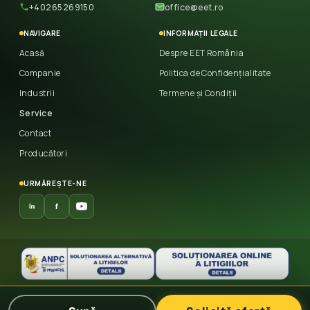
+40265269150
office@eet.ro
NAVIGARE
INFORMAȚII LEGALE
Acasă
Despre EET România
Companie
Politica de Confidențialitate
Industrii
Termene și Condiții
Service
Contact
Producători
URMĂREȘTE-NE
© 2026 East European Trade
— Toate drepturile