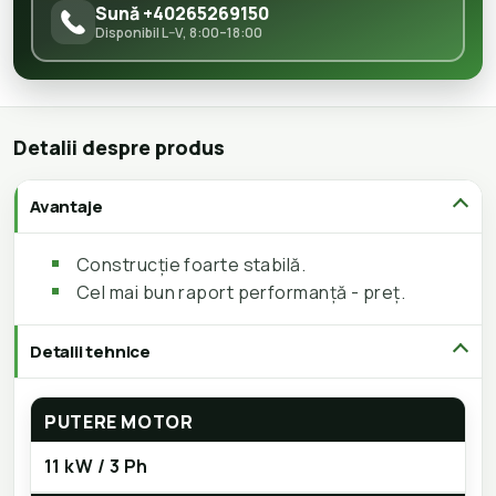
Sună +40265269150
Disponibil L–V, 8:00–18:00
Detalii despre produs
Avantaje
Construcție foarte stabilă.
Cel mai bun raport performanță - preț.
Detalii tehnice
PUTERE MOTOR
11 kW / 3 Ph