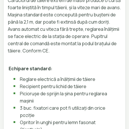
Căruciorul de tăiere extrem de masiv produce o cursă
foarte liniștită în timpul tăierii, și la viteze mari de avans.
Mașina standard este concepută pentru bușteni de
până la 2,1 m, dar poate fi extinsă după cum doriți.
Avans automat cu viteza fără trepte, reglarea înălțimii
se face electric de la stația de operare. Pupitrul
central de comandă este montat la podul brațului de
tăiere. Conform CE.
Echipare standard:
Reglare electrică a înălțimii de tăiere
Recipient pentru lichid de tăiere
Piciorușe de sprijin la șina pentru reglarea
mașinii
3 buc. fixatori care pot fi utilizați din orice
poziție
Opritor în unghi pentru lemn fasonat