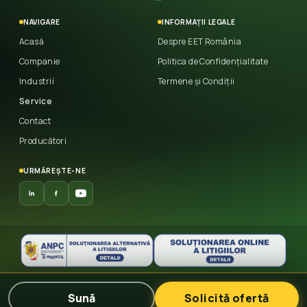
NAVIGARE
INFORMAȚII LEGALE
Acasă
Despre EET România
Companie
Politica de Confidențialitate
Industrii
Termene și Condiții
Service
Contact
Producători
URMĂREȘTE-NE
© 2026 East European Trade
— Toate drepturile
Sună
Solicită ofertă
rezervate.