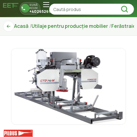
SUNĂ
ACUM
+40265269150
Acasă
Utilaje pentru producție mobilier
Ferăstraie