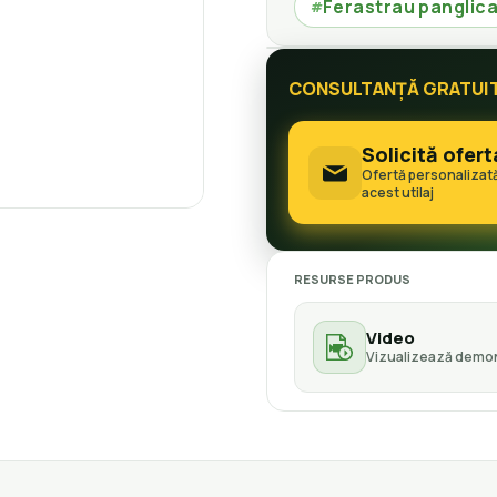
Ferastrau panglic
#
CONSULTANȚĂ GRATUI
Solicită ofert
Ofertă personalizat
acest utilaj
RESURSE PRODUS
Video
Vizualizează demon