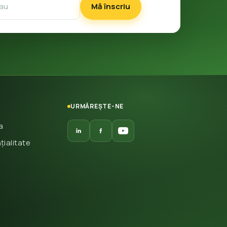
Mă înscriu
URMĂREȘTE-NE
a
țialitate