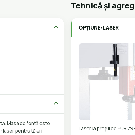
Tehnică și agre
OPȚIUNE: LASER
ontă. Masa de fontă este
Laser la prețul de EUR 79 
 laser pentru tăieri