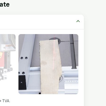
gate
+ TVA.