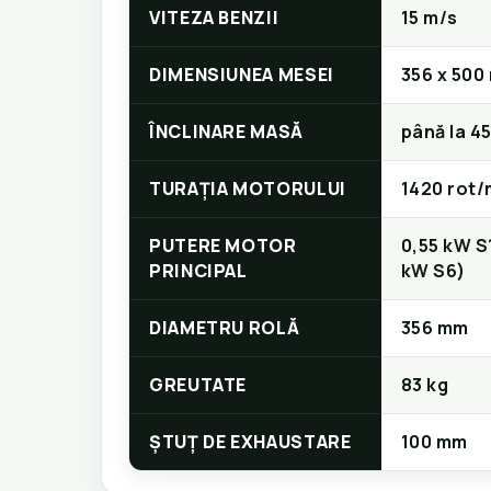
VITEZA BENZII
15 m/s
DIMENSIUNEA MESEI
356 x 500
ÎNCLINARE MASĂ
până la 4
TURAȚIA MOTORULUI
1420 rot/
PUTERE MOTOR
0,55 kW S
PRINCIPAL
kW S6)
DIAMETRU ROLĂ
356 mm
GREUTATE
83 kg
ȘTUȚ DE EXHAUSTARE
100 mm