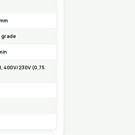
 mm
5 grade
min
1, 400V/230V (0,75