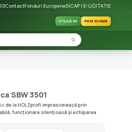
50
Contact
Fonduri Europene
SICAP | E-LICITATIE
UTILAJE SH
PIESE SCHIMB
ica SBW 3501
ic de la HOLZprofi impresionează prin
abilă, funcționare silențioasă și echiparea