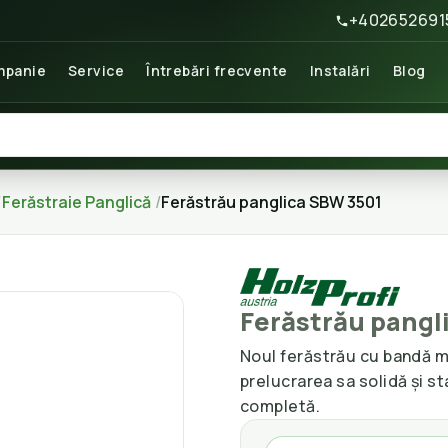
+402652691
panie
Service
Întrebări frecvente
Instalări
Blog
Ferăstraie Panglică
Ferăstrău panglica SBW 3501
Ferăstrău pangl
Noul ferăstrău cu bandă m
prelucrarea sa solidă și st
completă.