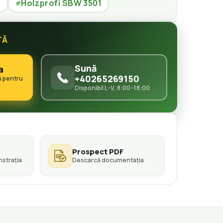
a
Holzprofi SBW 3501
#
TĂ
Sună
a
+40265269150
ă pentru
Disponibil L–V, 8:00–18:00
Prospect PDF
strația
Descarcă documentația