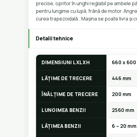
precise, opritor în unghi reglabil pe ambele pă
pentru lungime cu lupă, frână de motor. Angre
curea trapezoidală.. Mașina se poate livra și c
Detalii tehnice
DIMENSIUNI LXLXH
660 x 600
LĂȚIME DE TRECERE
446 mm
ÎNĂLȚIME DE TRECERE
200 mm
LUNGIMEA BENZII
2560 mm
LĂȚIMEA BENZII
6 – 20 mm