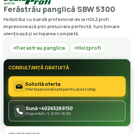
Ferăstrău panglică SBW 5300
Ferăstrăul cu bandă profesional de la HOLZprofi
impresionează prin prelucrare perfectă, funcționare
silențioasă și echiparea completă.
Fierastrau panglica
Holzprofi
#
#
CONSULTANȚĂ GRATUITĂ
Solicită oferta
Ofertă personalizată pentru acest utilaj
Sună +40265269150
Disponibil L–V, 8:00–18:00
RESURSE PRODUS