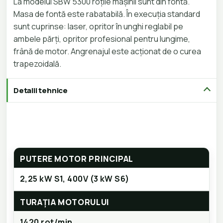
La modelul SBW 5300 roțile mașinii sunt din fontă.
Masa de fontă este rabatabilă. În execuția standard
sunt cuprinse: laser, opritor în unghi reglabil pe
ambele părți, opritor profesional pentru lungime,
frână de motor. Angrenajul este acționat de o curea
trapezoidală.
Detalii tehnice
PUTERE MOTOR PRINCIPAL
2,25 kW S1, 400V (3 kW S6)
TURAȚIA MOTORULUI
1420 rot/min