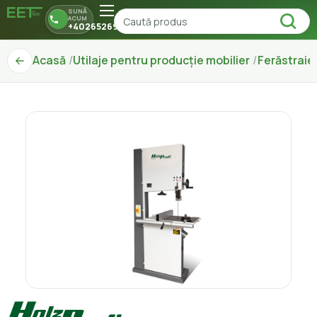
SUNĂ
ACUM
+40265269150
Acasă
Utilaje pentru producție mobilier
Ferăstraie