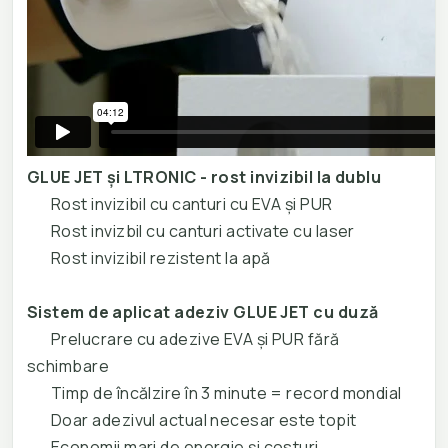
GLUE JET și LTRONIC - rost invizibil la dublu
Rost invizibil cu canturi cu EVA și PUR
Rost invizbil cu canturi activate cu laser
Rost invizibil rezistent la apă
Sistem de aplicat adeziv GLUE JET cu duză
Prelucrare cu adezive EVA și PUR fără
schimbare
Timp de încălzire în 3 minute = record mondial
Doar adezivul actual necesar este topit
Economii mari de energie și costuri