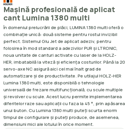
Maşină profesională de aplicat
cant Lumina 1380 multi
În domeniul prelucrării de plăci, LUMINA 1380 multi oferă o
combinație unică: două sisteme pentru rostul invizibil
perfect. Sistemul Glu Jet de aplicat adeziv, pentru
folosirea în mod standard a adezivilor PUR și LTRONIC,
noua unitate de canturi activate cu laser de la HOLZ-
HER, imbatabilă la viteză și eficiența costurilor. Până la 20
servo-axe NC asigură aici cel mai înalt grad de
automatizare și de productivitate. Pe utilajul HOLZ-HER
Lumina 1380 multi, este disponibilă o tehnologie
universală de frezare multifuncțională, cu scule multiple
și revolver cu scule. Acest lucru permite implementarea
diferitelor raze sau aplicații cu faza la 45 °, prin apăsarea
unui buton. Cu Lumina 1380 multi puteți scurta enorm
timpul de configurare și puteți produce, de asemenea,
dimensiuni mici ale lotului în orice moment.