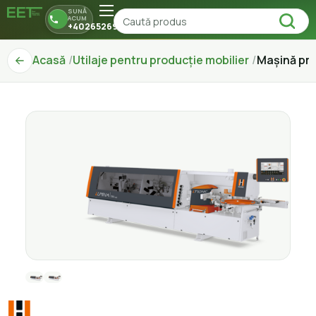
SUNĂ
ACUM
+40265269150
Acasă
Utilaje pentru producție mobilier
Maşină pro