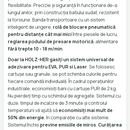
flexibilitate. Precizie și siguranță în funcționare de-a
lungul anilor, prin construcția batiului sudat, rezistent
la torsiune. Banda transportoare cu un sistem
inteligent de ungere,
rolă de blocare pneumatică
pentru distanțe cât mai mici
între piesele de lucru,
reglarea podului de presare motorică
, alimentare
fără trepte 10 - 18 m/min
.
Doar la HOLZ-HER gasiți un sistem universal de
adezivare pentru EVA, PUR si Laser
. Se folosesc
cartușe sau granule, se pot schimba culorile pentru
fiecare comandă individuală. În cadrul operațiunilor
industriale, economisiți bani cu cartușe PUR de 2 kg.
Nu pierdeți timp cu schimbul de agregate. Sistemul cu
duze, timpul de incalzire de 3 minute și controlul
temperaturii vă ajută să
economisiți mai mult de
50% din energie
, în comparație cu alte sisteme.
Sistemul închis
previne emisiile de miros
.
Curățarea