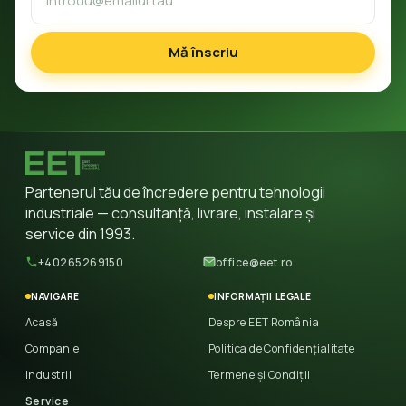
Mă înscriu
Partenerul tău de încredere pentru tehnologii
industriale — consultanță, livrare, instalare și
service din 1993.
+40265269150
office@eet.ro
NAVIGARE
INFORMAȚII LEGALE
Acasă
Despre EET România
Companie
Politica de Confidențialitate
Industrii
Termene și Condiții
Service