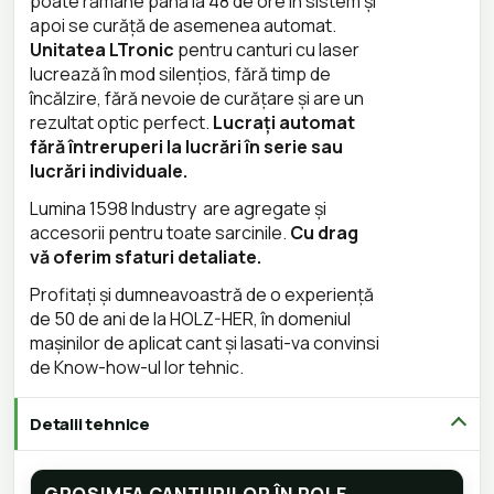
poate rămâne până la 48 de ore în sistem și
apoi se curăță de asemenea automat.
Unitatea LTronic
pentru canturi cu laser
lucrează în mod silențios, fără timp de
încălzire, fără nevoie de curățare și are un
rezultat optic perfect.
Lucrați automat
fără întreruperi la lucrări în serie sau
lucrări individuale.
Lumina 1598 Industry are agregate și
accesorii pentru toate sarcinile.
Cu drag
vă oferim sfaturi detaliate.
Profitați și dumneavoastră de o experiență
de 50 de ani de la HOLZ-HER, în domeniul
mașinilor de aplicat cant și lasati-va convinsi
de Know-how-ul lor tehnic.
Detalii tehnice