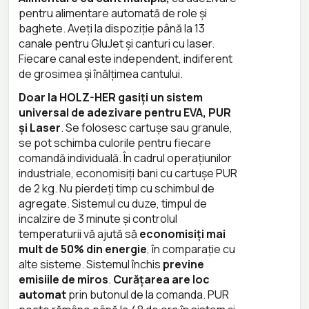
pentru alimentare automată de role și
baghete. Aveți la dispoziție până la 13
canale pentru GluJet și canturi cu laser.
Fiecare canal este independent, indiferent
de grosimea și înălțimea cantului.
Doar la HOLZ-HER gasiți un sistem
universal de adezivare pentru EVA, PUR
și Laser
. Se folosesc cartușe sau granule,
se pot schimba culorile pentru fiecare
comandă individuală. În cadrul operațiunilor
industriale, economisiți bani cu cartușe PUR
de 2 kg. Nu pierdeți timp cu schimbul de
agregate. Sistemul cu duze, timpul de
incalzire de 3 minute și controlul
temperaturii vă ajută să
economisiți mai
mult de 50% din energie
, în comparație cu
alte sisteme. Sistemul închis
previne
emisiile de miros
.
Curățarea are loc
automat
prin butonul de la comanda. PUR