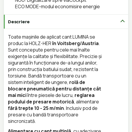
NOU: Digitalizare spre viaCockpit
ECO MODE-modul economisire energie
Descriere
Toate mașinile de aplicat cant LUMINA se
produc la HOLZ-HER
în Voitsberg/Austria
.
Sunt concepute pentru cele mai înalte
exigențe la calitate și flexibilitate. Precizie și
sigurantă în funcționare de-a lungul anilor,
prin construcția batiului sudat, rezistent la
torsiune. Bandă transportoare cu un
sistem inteligent de ungere,
rolă de
blocare pneumatică pentru distanțe cât
mai mici
între piesele de lucru,
reglarea
podului de presare motorică
, alimentare
fără trepte 10 - 25 m/min
. Inclusiv pod de
presare cu bandă transportoare
sincronizată.
Alimentare cu cant multiplă,
cu adezivare