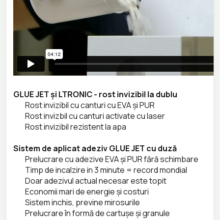
GLUE JET și LTRONIC - rost invizibil la dublu
Rost invizibil cu canturi cu EVA și PUR
Rost invizbil cu canturi activate cu laser
Rost invizibil rezistent la apa
Sistem de aplicat adeziv GLUE JET cu duză
Prelucrare cu adezive EVA și PUR fără schimbare
Timp de incalzire in 3 minute = record mondial
Doar adezivul actual necesar este topit
Economii mari de energie și costuri
Sistem inchis, previne mirosurile
Prelucrare în formă de cartușe și granule