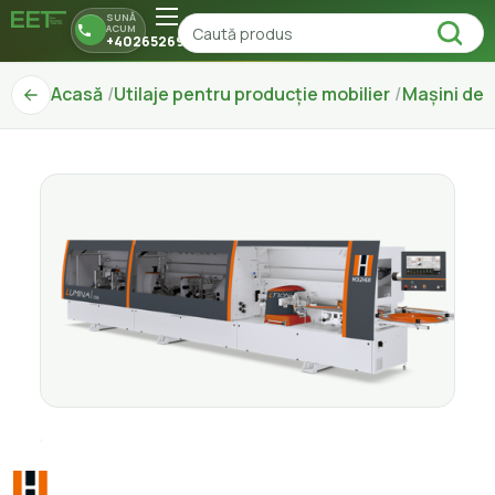
SUNĂ
ACUM
+40265269150
Acasă
Utilaje pentru producție mobilier
Mașini de 