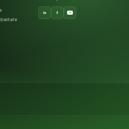
a
țialitate
.