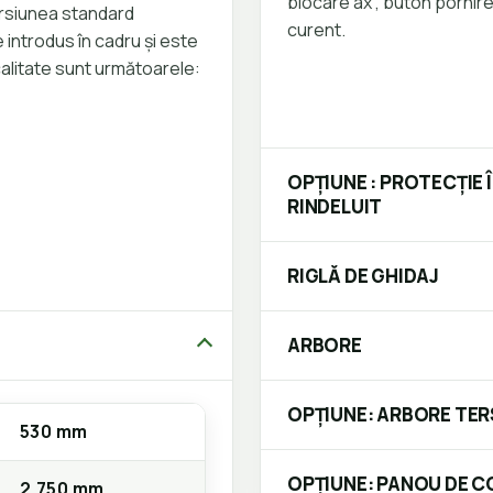
blocare ax , buton pornir
rsiunea standard
curent.
 introdus în cadru și este
calitate sunt următoarele:
OPȚIUNE : PROTECȚIE 
RINDELUIT
RIGLĂ DE GHIDAJ
ARBORE
OPȚIUNE: ARBORE TE
530 mm
OPȚIUNE: PANOU DE 
2.750 mm