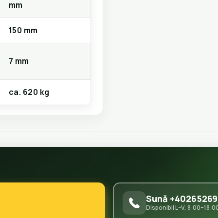
mm
150 mm
7 mm
ca. 620 kg
Sună +40265269
Disponibil L–V, 8:00–18:0