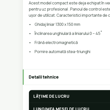
Acest model compact este deja echipat în ve
pentru uz profesional . Panoul de control este
ușor de utilizat. Caracteristici importante de 
•
Ghidaj liniar 1300 x 150 mm
•
Înclinarea unghiulară a liniarului 0 – 45˚
•
Frănă electromagnetică
•
Pornire automată stea-triunghi
Detalii tehnice
LĂȚIME DE LUCRU
LUNGIMEA MESEI DE LUCRU