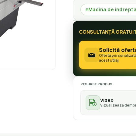
Masina de indrept
#
CONSULTANȚĂ GRATUI
Solicită ofert
Ofertă personalizat
acest utilaj
RESURSE PRODUS
Video
Vizualizează demon