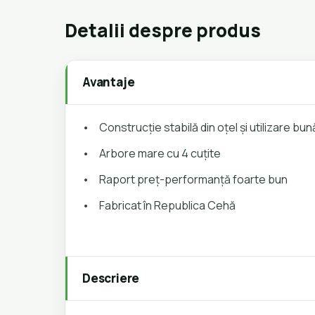
Detalii despre produs
Avantaje
•
Construcție stabilă din oțel și utilizare bu
•
Arbore mare cu 4 cuțite
•
Raport preț-performanță foarte bun
•
Fabricat în Republica Cehă
Descriere