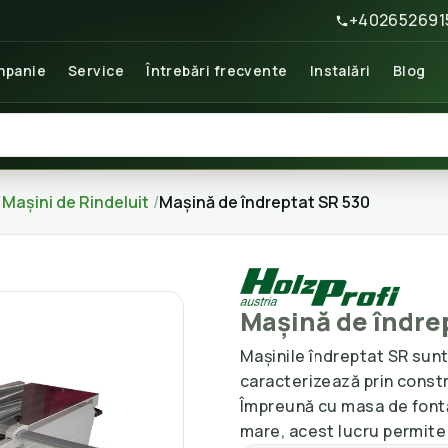
+402652691
panie
Service
Întrebări frecvente
Instalări
Blog
Mașini de Rindeluit
Mașină de îndreptat SR 530
Mașină de îndre
Mașinile îndreptat SR sunt
caracterizează prin constru
Împreună cu masa de fontă 
mare, acest lucru permite 