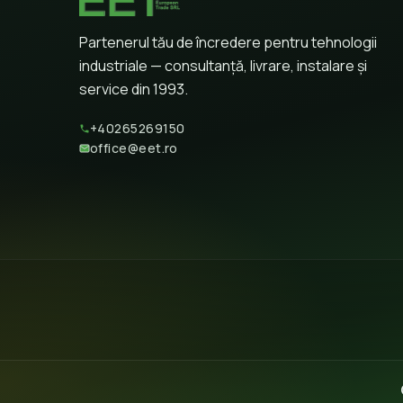
Partenerul tău de încredere pentru tehnologii
industriale — consultanță, livrare, instalare și
service din 1993.
+40265269150
office@eet.ro