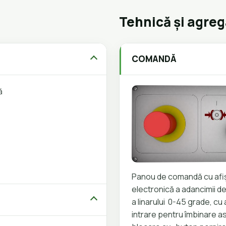
Tehnică și agre
COMANDĂ
nă
Panou de comandă cu afiș
electronică a adancimii de
a linarului 0-45 grade, cu a
intrare pentru îmbinare a