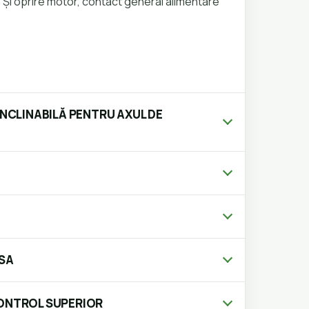
e Și oprire motor, contact general alimentare
ÎNCLINABILĂ PENTRU AXUL DE
RSA
CONTROL SUPERIOR