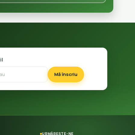
il
Mă înscriu
URMĂREȘTE-NE