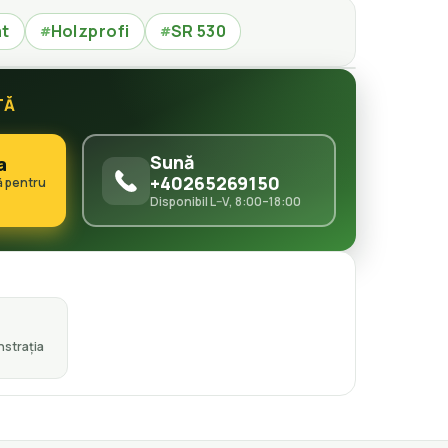
at
Holzprofi
SR 530
#
#
TĂ
Sună
a
+40265269150
ă pentru
Disponibil L–V, 8:00–18:00
strația