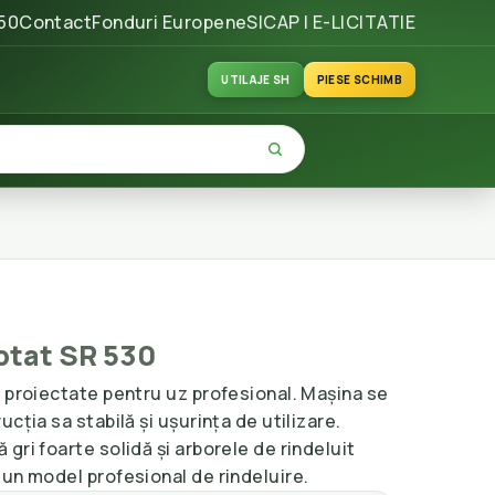
50
Contact
Fonduri Europene
SICAP | E-LICITATIE
UTILAJE SH
PIESE SCHIMB
ptat SR 530
 proiectate pentru uz profesional. Mașina se
cția sa stabilă și ușurința de utilizare.
gri foarte solidă și arborele de rindeluit
un model profesional de rindeluire.