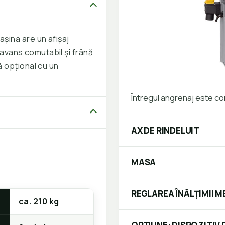
șina are un afișaj
, avans comutabil și frână
 opțional cu un
Întregul angrenaj este con
AX DE RINDELUIT
MASA
REGLAREA ÎNĂLȚIMII M
ca. 210 kg