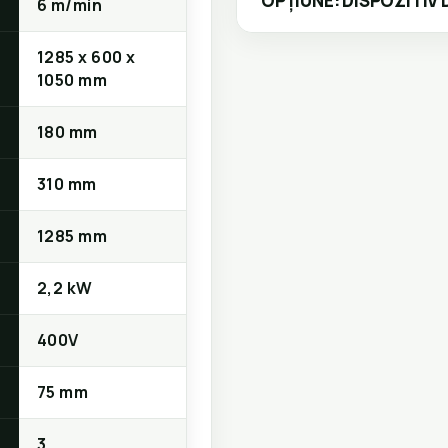
OPȚIUNE: DISPOZITIV 
6 m/min
1285 x 600 x
1050 mm
180 mm
310 mm
1285 mm
2,2 kW
400V
75 mm
3