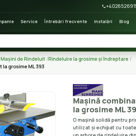
+402652691
panie
Service
Întrebări frecvente
Instalări
Blog
Mașini de Rindeluit
Rindeluire la grosime și îndreptare
t la grosime ML 393
Mașină combinată
la grosime ML 3
O mașină solidă pentru pri
utilizat și echipat cu toa
un arbore de rindeluire di