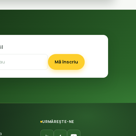
il
Mă înscriu
URMĂREȘTE-NE
a