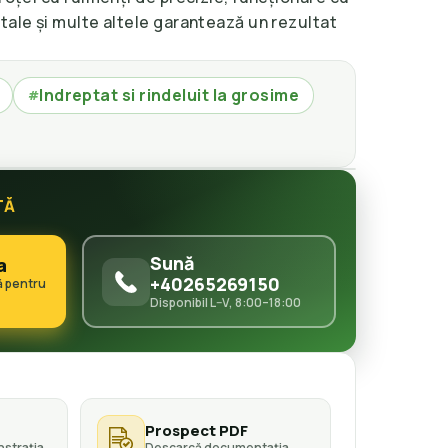
tale și multe altele garantează un rezultat
Indreptat si rindeluit la grosime
#
TĂ
Sună
a
+40265269150
ă pentru
Disponibil L–V, 8:00–18:00
Prospect PDF
strația
Descarcă documentația