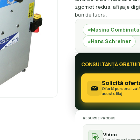
zgomot redus, afișaje digi
bun de lucru.
Masina Combinata
#
Hans Schreiner
#
CONSULTANȚĂ GRATUI
Solicită ofert
Ofertă personalizat
acest utilaj
RESURSE PRODUS
Video
Vizualizează demon