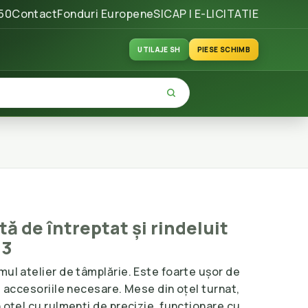
50
Contact
Fonduri Europene
SICAP | E-LICITATIE
UTILAJE SH
PIESE SCHIMB
 de întreptat și rindeluit
93
mul atelier de tâmplărie. Este foarte ușor de
te accesoriile necesare. Mese din oțel turnat,
n oțel cu rulmenți de precizie, funcționare cu