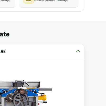
gate
ARE