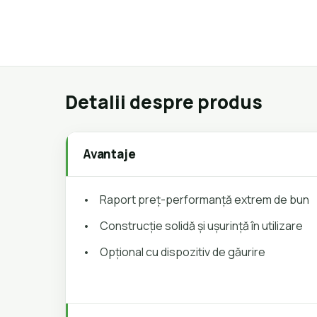
Detalii despre produs
Avantaje
•
Raport preț-performanță extrem de bun
•
Construcție solidă și ușurință în utilizare
•
Opțional cu dispozitiv de găurire