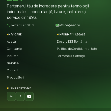
Partenerul tău de încredere pentru tehnologii
industriale — consultanță, livrare, instalare și
service din 1993.
+40265269150
office@eet.ro
NAVIGARE
INFORMAȚII LEGALE
Acasă
Despre EET România
Companie
Politica de Confidențialitate
Industrii
Termene și Condiții
Service
Contact
Producători
URMĂREȘTE-NE