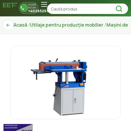
SUNĂ
ACUM
+40265269150
Acasă
Utilaje pentru producție mobilier
Mașini de Ș