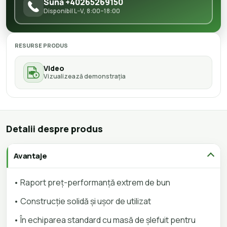
Sună +40265269150
Disponibil L–V, 8:00–18:00
RESURSE PRODUS
Video
Vizualizează demonstrația
Detalii despre produs
Avantaje
• Raport preț-performanță extrem de bun
• Construcție solidă și ușor de utilizat
• În echiparea standard cu masă de șlefuit pentru