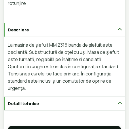
rotunjire
Descriere
La mașina de șlefuit MM 2315 banda de șlefuit este
oscilantă. Substructură de oțel cu uși. Masa de șlefuit
este turnată, reglabilă pe înălțime și canelată.
Opritorul în unghi este inclus în configurația standard.
Tensiunea curelei se face prin arc. În configurația
standard este inclus și un comutator de oprire de
urgență.
Detalii tehnice