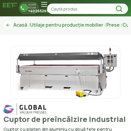
SUNĂ
ACUM
+40265269150
Acasă
Utilaje pentru producție mobilier
Prese
Cup
Cuptor de preîncălzire Industrial
Cuptor cu platan din aluminiu cu două fețe pentru