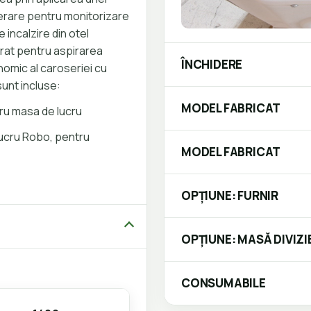
erare pentru monitorizare
 incalzire din otel
orat pentru aspirarea
ÎNCHIDERE
nomic al caroseriei cu
unt incluse:
MODEL FABRICAT
tru masa de lucru
ucru Robo, pentru
MODEL FABRICAT
OPȚIUNE: FURNIR
OPȚIUNE: MASĂ DIVIZI
CONSUMABILE