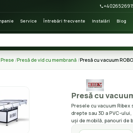
+402652691
panie
Service
Întrebări frecvente
Instalări
Blog
Prese
Presă de vid cu membrană
Presă cu vacuum ROB
Presă cu vacuu
Presele cu vacuum Ribex s
drepte sau 3D a PVC-ului, 
uși de mobilă, panouri de 