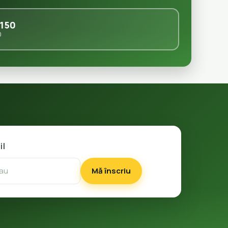
150
0
il
Mă înscriu