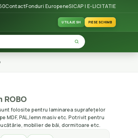
50
Contact
Fonduri Europene
SICAP | E-LICITATIE
UTILAJE SH
PIESE SCHIMB
O
m ROBO
unt folosite pentru laminarea suprafețelor
pe MDF, PAL,lemn masiv etc. Potrivit pentru
bucătărie, mobilier de băi, dormitoare etc.