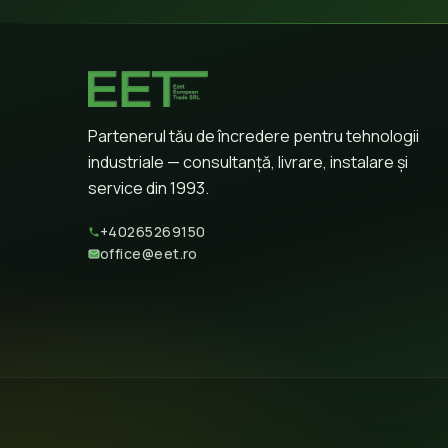
Partenerul tău de încredere pentru tehnologii
industriale — consultanță, livrare, instalare și
service din 1993.
+40265269150
office@eet.ro