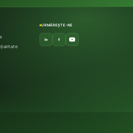
URMĂREȘTE-NE
a
țialitate