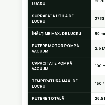
2870
LUCRU
SUPRAFAȚĂ UTILĂ DE
2730
LUCRU
ÎNĂLȚIME MAX. DE LUCRU
90 m
PUTERE MOTOR POMPĂ
2,6 
VACUUM
CAPACITATE POMPĂ
100 
VACUUM
TEMPERATURA MAX. DE
160 °
LUCRU
PUTERE TOTALĂ
26,5 