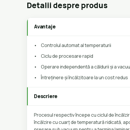
Detalii despre produs
Avantaje
•
Controlul automat al temperaturii
•
Ciclu de procesare rapid
•
Operare independentă a căldurii și a vacu
•
Întreținere și încălzitoare la un cost redus
Descriere
Procesul respectiv începe cu ciclul de încălzi
încălzire cu cuarț de temperatură ridicată, apo
presare sub vacuum pentru a termina laminare