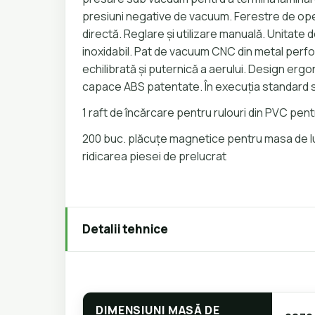
presiuni negative de vacuum. Ferestre de op
directă. Reglare și utilizare manuală. Unitate de
inoxidabil. Pat de vacuum CNC din metal perf
echilibrată și puternică a aerului. Design ergo
capace ABS patentate. În execuția standard s
1 raft de încărcare pentru rulouri din PVC pen
200 buc. plăcuțe magnetice pentru masa de l
ridicarea piesei de prelucrat
Detalii tehnice
DIMENSIUNI MASĂ DE