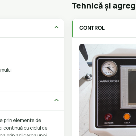
Tehnică și agre
CONTROL
umului
re prin elemente de
i continuă cu ciclul de
a prin aplicarea unei