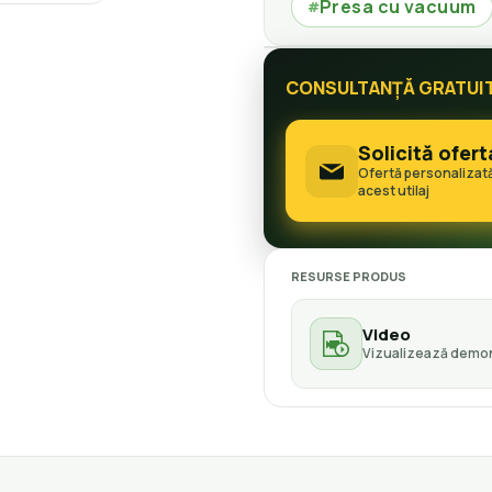
Presa cu vacuum
#
CONSULTANȚĂ GRATUI
Solicită ofert
Ofertă personalizat
acest utilaj
RESURSE PRODUS
Video
Vizualizează demon