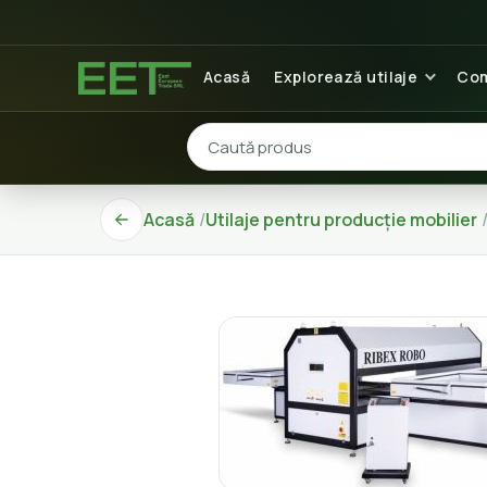
Acasă
Explorează utilaje
Com
Acasă
Utilaje pentru producție mobilier