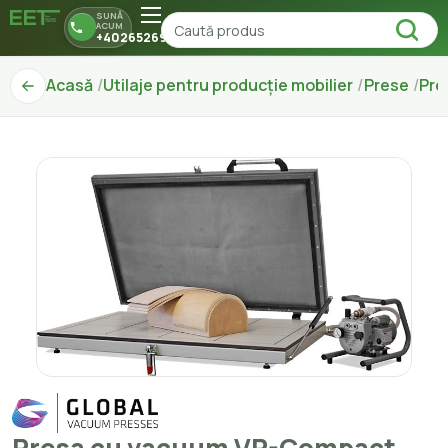
SUNĂ
ACUM
+40265269150
Acasă
Utilaje pentru producție mobilier
Prese
Pre
Presa cu vacuum VP-Compact