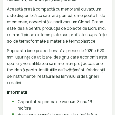
Această presă compactă cu menbrană cu vacuum
este disponibilă cu sau fară pompă, care poate fi, de
asemenea, conectată la sacii vacuum Global. Presa
este ideală pentru producția de obiecte de lucru mici,
cum ar fi piese din lemn plate sau profilate, suprafețe
solide termoformate și materiale termoplastice.
Suprafața bine proporționată a presei de 1020 x 620
mm, ușurința de utilizare, designul care economisește
spațiu și versatilitatea sa mare la un preț accesibil o
fac ideală pentru instituțiile de învățământ, fabricanții
de instrumente, restaurarea lemnului și designerii
creativi.
Informații
Capacitatea pompa de vacuum 8 sau 16
mc/ora
Presiune maximă de vacuum de până la 8,5