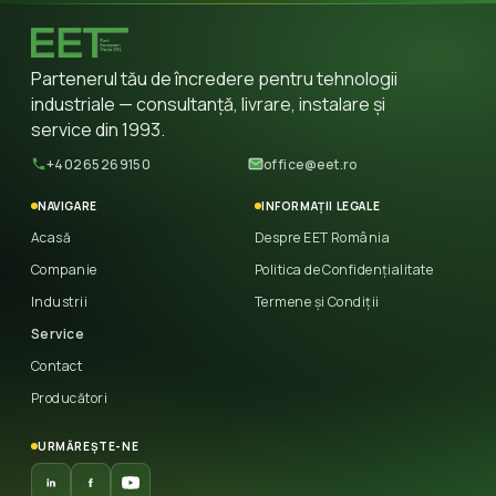
Partenerul tău de încredere pentru tehnologii
industriale — consultanță, livrare, instalare și
service din 1993.
+40265269150
office@eet.ro
NAVIGARE
INFORMAȚII LEGALE
Acasă
Despre EET România
Companie
Politica de Confidențialitate
Industrii
Termene și Condiții
Service
Contact
Producători
URMĂREȘTE-NE