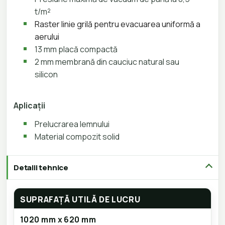
t/m²
Raster linie grilă pentru evacuarea uniformă a
aerului
13 mm placă compactă
2 mm membrană din cauciuc natural sau
silicon
Aplicații
Prelucrarea lemnului
Material compozit solid
Detalii tehnice
SUPRAFAȚĂ UTILĂ DE LUCRU
1020 mm x 620 mm