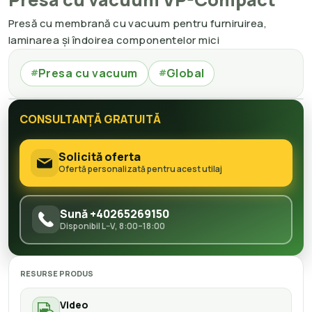
Presă cu membrană cu vacuum pentru furniruirea,
laminarea și îndoirea componentelor mici
Presa cu vacuum
Global
#
#
CONSULTANȚĂ GRATUITĂ
Solicită oferta
Ofertă personalizată pentru acest utilaj
Sună +40265269150
Disponibil L–V, 8:00–18:00
RESURSE PRODUS
Video