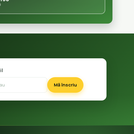
0
il
Mă înscriu