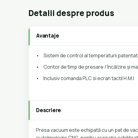
Detalii despre produs
Avantaje
•
Sistem de control al temperaturii patentat
•
Contor de timp de presare / încălzire și
•
Inclusiv comanda PLC si ecran tactil H.M.I
Descriere
Presa vacuum este echipată cu un pat de vac
cu tehnologie CNC, pentru aspirația echilibrată