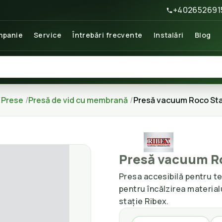
+402652691
panie
Service
Întrebări frecvente
Instalări
Blog
Prese
Presă de vid cu membrană
Presă vacuum Roco Sta
Presă vacuum R
Presa accesibilă pentru t
pentru încălzirea material
stație Ribex.