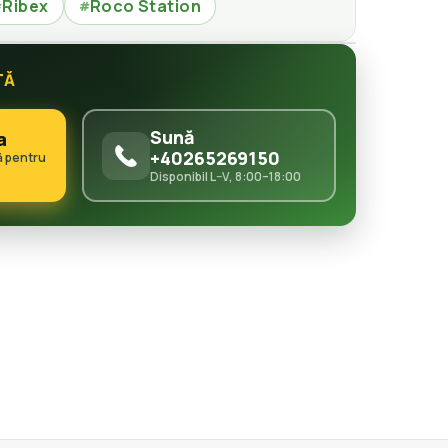
Ribex
Roco Station
#
#
TĂ
Sună
a
+40265269150
ă pentru
Disponibil L–V, 8:00–18:00