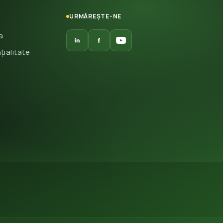
URMĂREȘTE-NE
a
țialitate