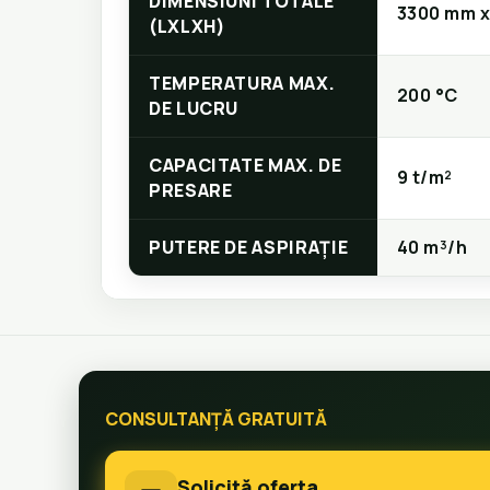
DIMENSIUNI TOTALE
3300 mm x
(LXLXH)
TEMPERATURA MAX.
200 °C
DE LUCRU
CAPACITATE MAX. DE
9 t/m²
PRESARE
PUTERE DE ASPIRAȚIE
40 m³/h
CONSULTANȚĂ GRATUITĂ
Solicită oferta