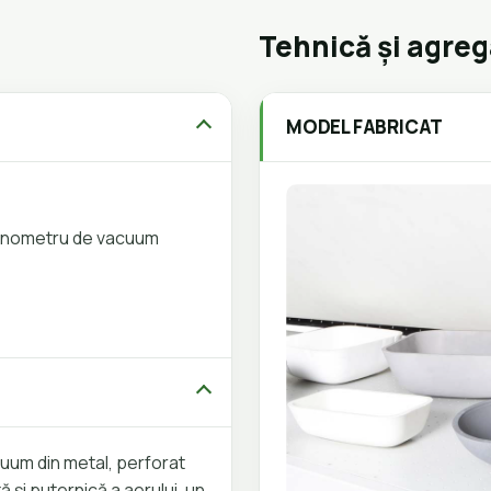
Tehnică și agre
MODEL FABRICAT
 manometru de vacuum
uum din metal, perforat
 și puternică a aerului, un