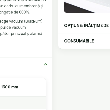
i un cadru cu membrană și
longație de 800%.
recție vacuum (Build/Off)
OPȚIUNE: ÎNĂLȚIME DE
impul de vacuum,
ător principal și alarmă
CONSUMABILE
 1300 mm