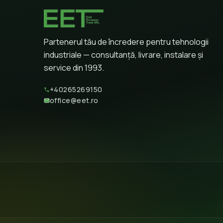
Partenerul tău de încredere pentru tehnologii
industriale — consultanță, livrare, instalare și
service din 1993.
+40265269150
office@eet.ro