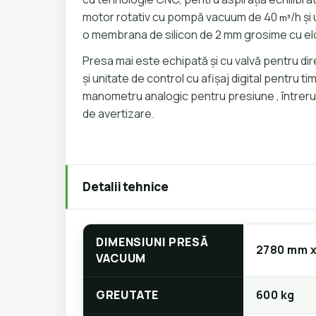
motor rotativ cu pompă vacuum de 40
/h ș
m³
o membrana de silicon de 2 mm grosime cu e
Presa mai este echipată și cu valvă pentru di
și unitate de control cu afișaj digital pentru t
manometru analogic pentru presiune , întrerup
de avertizare.
Detalii tehnice
DIMENSIUNI PRESĂ
2780 mm x
VACUUM
GREUTATE
600 kg