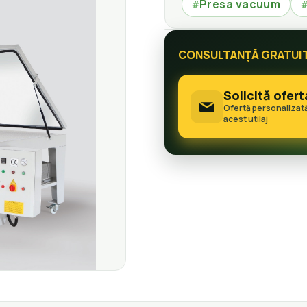
Presa vacuum
#
CONSULTANȚĂ GRATUI
Solicită ofert
Ofertă personalizat
acest utilaj