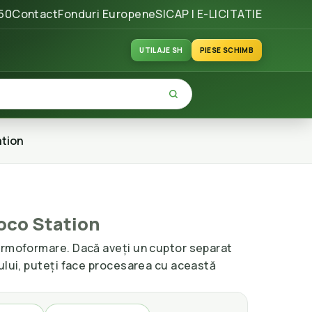
50
Contact
Fonduri Europene
SICAP | E-LICITATIE
UTILAJE SH
PIESE SCHIMB
tion
oco Station
ermoformare. Dacă aveți un cuptor separat
ului, puteți face procesarea cu această