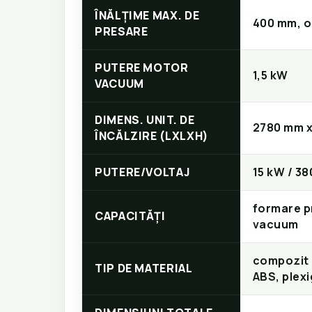
ÎNĂLȚIME MAX. DE
400 mm, o
PRESARE
PUTERE MOTOR
1,5 kW
VACUUM
DIMENS. UNIT. DE
2780 mm x
ÎNCĂLZIRE (LXLXH)
PUTERE/VOLTAJ
15 kW / 38
formare p
CAPACITĂȚI
vacuum
compozit (
TIP DE MATERIAL
ABS, plexi