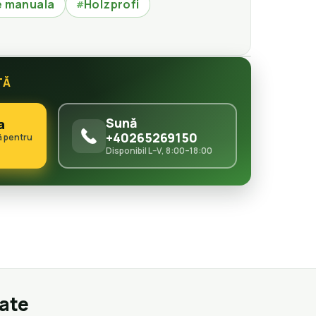
e manuala
Holzprofi
#
TĂ
Sună
a
+40265269150
ă pentru
Disponibil L–V, 8:00–18:00
gate