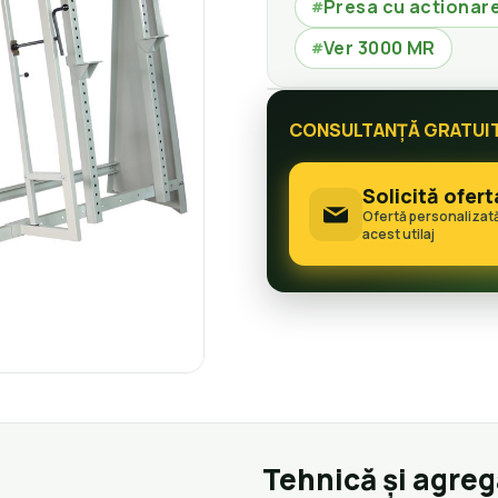
Presa cu actionar
#
Ver 3000 MR
#
CONSULTANȚĂ GRATUI
Solicită ofert
Ofertă personalizat
acest utilaj
Tehnică și agre