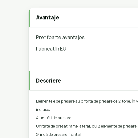
Avantaje
Preț foarte avantajos
Fabricat în EU
Descriere
Elementele de presare au o forța de presare de 2 tone. În
incluse:
4 unități de presare
Unitate de presat rame lateral, cu 2 elemente de presare
Grindă de presare frontal