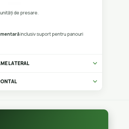
unități de presare.
limentară
inclusiv suport pentru panouri
AME LATERAL
RONTAL