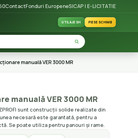
50
Contact
Fonduri Europene
SICAP | E-LICITATIE
UTILAJE SH
PIESE SCHIMB
acționare manuală VER 3000 MR
are manuală VER 3000 MR
PROFI sunt construcții solide realizate din
siunea necesară este garantată, pentru a
tă. Se poate utiliza pentru panouri și rame.