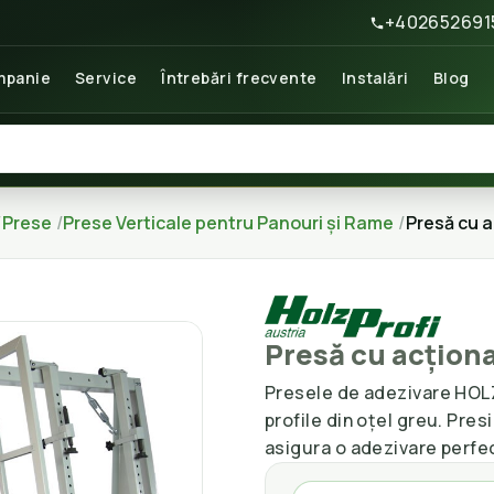
+402652691
panie
Service
Întrebări frecvente
Instalări
Blog
Prese
Prese Verticale pentru Panouri și Rame
Presă cu 
Presă cu acțion
Presele de adezivare HOLZ
profile din oțel greu. Pre
asigura o adezivare perfec