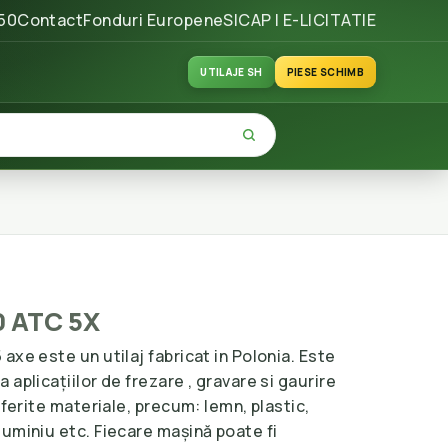
50
Contact
Fonduri Europene
SICAP | E-LICITATIE
UTILAJE SH
PIESE SCHIMB
0 ATC 5X
axe este un utilaj fabricat in Polonia. Este
aplicațiilor de frezare , gravare si gaurire
iferite materiale, precum: lemn, plastic,
uminiu etc. Fiecare mașină poate fi