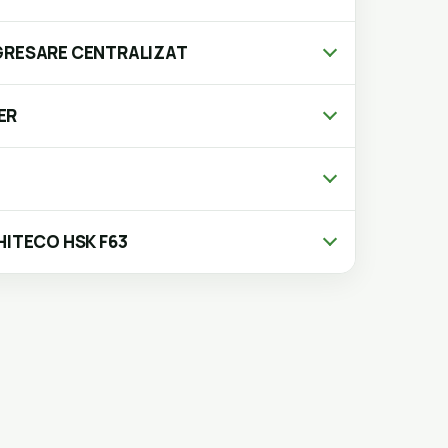
GRESARE CENTRALIZAT
ER
HITECO HSK F63