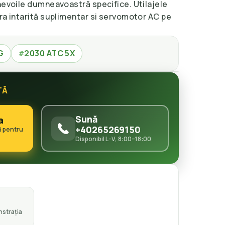
nevoile dumneavoastră specifice. Utilajele
ra intarită suplimentar si servomotor AC pe
G
2030 ATC 5X
#
TĂ
Sună
a
+40265269150
ă pentru
Disponibil L–V, 8:00–18:00
strația