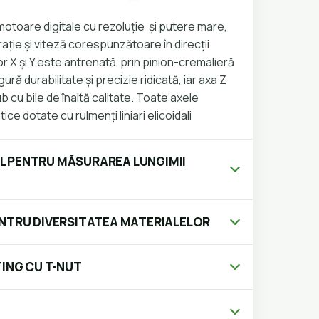
motoare digitale cu rezoluție și putere mare,
ție și viteză corespunzătoare în direcții
or X și Y este antrenată prin pinion-cremalieră
igură durabilitate și precizie ridicată, iar axa Z
 cu bile de înaltă calitate. Toate axele
ce dotate cu rulmenți liniari elicoidali
 PENTRU MĂSURAREA LUNGIMII
NTRU DIVERSITATEA MATERIALELOR
ING CU T-NUT