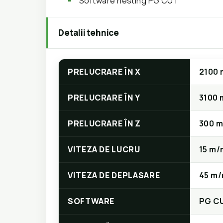
Software nesting PG CUT
Detalii tehnice
PRELUCRARE ÎN X
2100
PRELUCRARE ÎN Y
3100
PRELUCRARE ÎN Z
300 
VITEZA DE LUCRU
15 m/
VITEZA DE DEPLASARE
45 m/
SOFTWARE
PG C