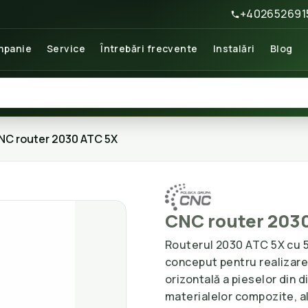
+402652691
panie
Service
Întrebări frecvente
Instalări
Blog
NC router 2030 ATC 5X
CNC router 203
Routerul 2030 ATC 5X cu 5 
conceput pentru realizarea 
orizontală a pieselor din d
materialelor compozite, al