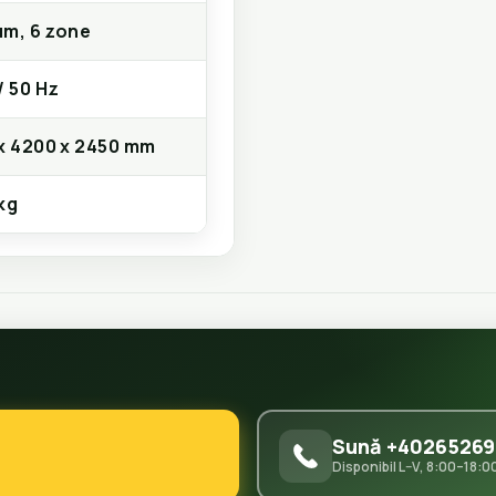
m, 6 zone
/ 50 Hz
x 4200 x 2450 mm
kg
Sună +40265269
Disponibil L–V, 8:00–18:0