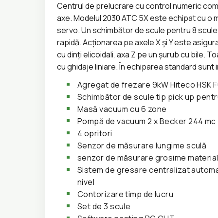
Centrul de prelucrare cu control numeric co
axe. Modelul 2030 ATC 5X este echipat cu o
servo. Un schimbător de scule pentru 8 scule
rapidă.
Acționarea pe axele X și Y este asigur
cu dinți elicoidali, axa Z pe un șurub cu bile
.
To
cu ghidaje liniare.
În echiparea standard sunt 
Agregat de frezare 9kW Hiteco HSK 
Schimbător de scule tip pick up pentr
Masă vacuum cu 6 zone
Pompă de vacuum 2 x Becker 244 mc
4 opritori
Senzor de măsurare lungime sculă
senzor de măsurare grosime materia
Sistem de gresare centralizat automa
nivel
Contorizare timp de lucru
Set de 3 scule