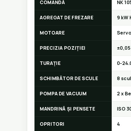
COMANDĂ
NK 10
AGREGAT DE FREZARE
9 kW 
MOTOARE
Serv
PRECIZIA POZIȚIEI
±0,0
TURAȚIE
0-24.
SCHIMBĂTOR DE SCULE
8 scul
POMPA DE VACUUM
2 x B
MANDRINĂ ȘI PENSETE
ISO 3
OPRITORI
4