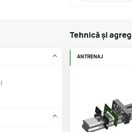
Tehnică și agre
ANTRENAJ
s)