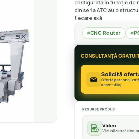
configurată în funcție de 
din seria ATC au o structu
fiecare axă
CNC Router
P
#
#
CONSULTANȚĂ GRATUI
Solicită ofert
Ofertă personalizat
acest utilaj
RESURSE PRODUS
Video
Vizualizează demon