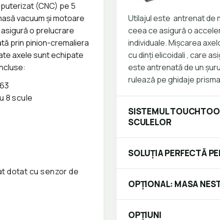
mputerizat (CNC) pe 5
 masă vacuum și motoare
Utilajul este antrenat de 
 asigură o prelucrare
ceea ce asigură o accelera
ată prin pinion-cremaliera
individuale. Mișcarea axel
ate axele sunt echipate
cu dinți elicoidali , care as
incluse:
este antrenată de un șurub
rulează pe ghidaje prismati
F63
u 8 scule
SISTEMUL TOUCHTOOL
SCULELOR
SOLUȚIA PERFECTĂ PE
l
t dotat cu senzor de
OPȚIONAL: MASA NEST
OPȚIUNI