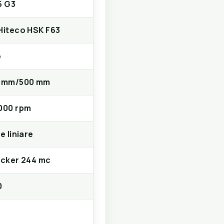
5 G3
Hiteco HSK F63
o
5 mm/500 mm
000 rpm
e liniare
ecker 244 mc
0