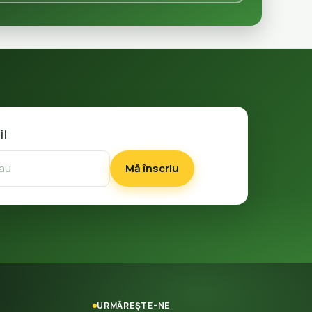
il
Mă înscriu
URMĂREȘTE-NE