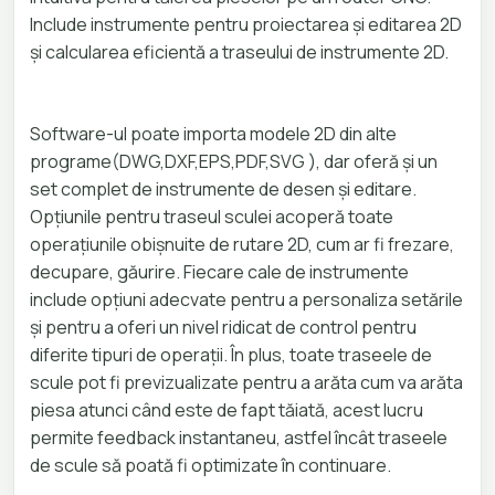
Include instrumente pentru proiectarea și editarea 2D
și calcularea eficientă a traseului de instrumente 2D.
Software-ul poate importa modele 2D din alte
programe(DWG,DXF,EPS,PDF,SVG ), dar oferă și un
set complet de instrumente de desen și editare.
Opțiunile pentru traseul sculei acoperă toate
operațiunile obișnuite de rutare 2D, cum ar fi frezare,
decupare, găurire. Fiecare cale de instrumente
include opțiuni adecvate pentru a personaliza setările
și pentru a oferi un nivel ridicat de control pentru
diferite tipuri de operații. În plus, toate traseele de
scule pot fi previzualizate pentru a arăta cum va arăta
piesa atunci când este de fapt tăiată, acest lucru
permite feedback instantaneu, astfel încât traseele
de scule să poată fi optimizate în continuare.