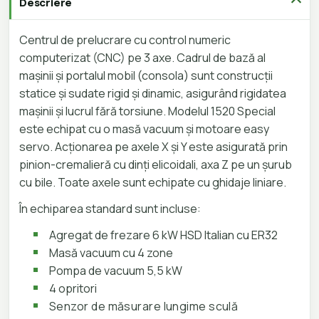
Descriere
Centrul de prelucrare cu control numeric
computerizat (CNC) pe 3 axe. Cadrul de bază al
mașinii și portalul mobil (consola) sunt construcții
statice și sudate rigid și dinamic, asigurând rigidatea
mașinii și lucrul fără torsiune. Modelul 1520 Special
este echipat cu o masă vacuum și motoare easy
servo. Acționarea pe axele X și Y este asigurată prin
pinion-cremalieră cu dinți elicoidali, axa Z pe un șurub
cu bile. Toate axele sunt echipate cu ghidaje liniare.
În echiparea standard sunt incluse:
Agregat de frezare 6 kW HSD Italian cu ER32
Masă vacuum cu 4 zone
Pompa de vacuum 5,5 kW
4 opritori
Senzor de măsurare lungime sculă