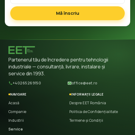
Mă înscriu
Partenerul tău de încredere pentru tehnologii
industriale — consultanță, livrare, instalare și
service din 1993.
+40265269150
office@eet.ro
NAVIGARE
INFORMAȚII LEGALE
Acasă
Despre EET România
Companie
Politica de Confidențialitate
Industrii
Termene și Condiții
Service