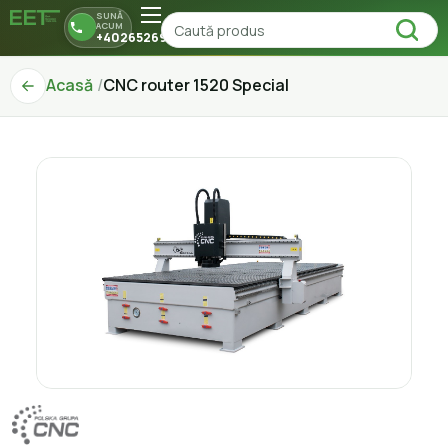
SUNĂ
ACUM
+40265269150
Acasă
CNC router 1520 Special