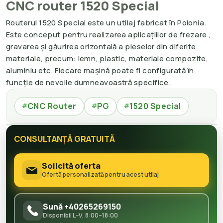
CNC router 1520 Special
Routerul 1520 Special este un utilaj fabricat în Polonia.
Este conceput pentru realizarea aplicațiilor de frezare ,
gravarea și găurirea orizontală a pieselor din diferite
materiale, precum: lemn, plastic, materiale compozite,
aluminiu etc. Fiecare mașină poate fi configurată în
funcție de nevoile dumneavoastră specifice.
CNC Router
PG
1520 Special
#
#
#
CONSULTANȚĂ GRATUITĂ
Solicită oferta
Ofertă personalizată pentru acest utilaj
Sună +40265269150
Disponibil L–V, 8:00–18:00