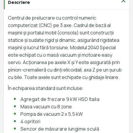
Descriere
Centrul de prelucrare cu control numeric
computerizat (CNC) pe 3 axe. Cadrul de bază al
mașinii și portalul mobil (consola) sunt construcții
statice și sudate rigid și dinamic, asigurând rigidatea
mașinii și lucrul fără torsiune. Modelul 2040 Special
este echipat cu o masă vacuum și motoare easy
servo. Acționarea pe axele X și Y este asigurată prin
pinion-cremalieră cu dinți elicoidali, axa Z pe un șurub
cu bile. Toate axele sunt echipate cu ghidaje liniare.
În echiparea standard sunt incluse:
Agregat de frezare 9 kW HSD Italia
Masa vacuum cu 8 zone
Pompa de vacuum 2 x 5,5 kW
4 opritori
Senzor de măsurare lungime sculă