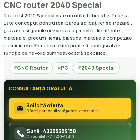
CNC router 2040 Special
Routerul 2030 Special este un utilaj fabricat in Polonia.
Este conceput pentru realizarea aplicațiilor de frezare ,
gravarea si gaurile orizontala a pieselor din diferite
materiale, precum: lemn, plastics, materiale compozite,
aluminiu etc. Fiecare mașină poate fi configurată în
funcție de nevoile dumneavoastră specifice.
CNC Router
PG
2040 Special
#
#
#
CONSULTANȚĂ GRATUITĂ
Solicită oferta
Ofertă personalizată pentru acest utilaj
Sună +40265269150
Disponibil L–V, 8:00–18:00