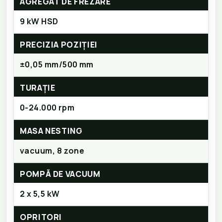
AGREGAT DE FREZARE
9 kW HSD
PRECIZIA POZIȚIEI
±0,05 mm/500 mm
TURAȚIE
0-24.000 rpm
MASA NESTING
vacuum, 8 zone
POMPĂ DE VACUUM
2 x 5,5 kW
OPRITORI