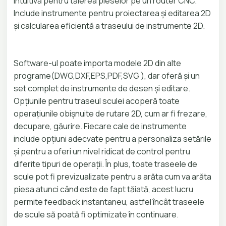
intuitivă pentru tăierea pieselor pe un router CNC.
Include instrumente pentru proiectarea și editarea 2D
și calcularea eficientă a traseului de instrumente 2D.
Software-ul poate importa modele 2D din alte
programe(DWG,DXF,EPS,PDF,SVG ), dar oferă și un
set complet de instrumente de desen și editare.
Opțiunile pentru traseul sculei acoperă toate
operațiunile obișnuite de rutare 2D, cum ar fi frezare,
decupare, găurire. Fiecare cale de instrumente
include opțiuni adecvate pentru a personaliza setările
și pentru a oferi un nivel ridicat de control pentru
diferite tipuri de operații. În plus, toate traseele de
scule pot fi previzualizate pentru a arăta cum va arăta
piesa atunci când este de fapt tăiată, acest lucru
permite feedback instantaneu, astfel încât traseele
de scule să poată fi optimizate în continuare.