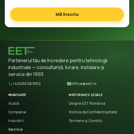
Mă înscriu
Partenerul tău de încredere pentru tehnologii
industriale — consultanță, livrare, instalare și
service din 1993.
+40265269150
office@eet.ro
NAVIGARE
INFORMAȚII LEGALE
Acasă
Despre EET România
Companie
Politica de Confidențialitate
Industrii
Termene și Condiții
Service