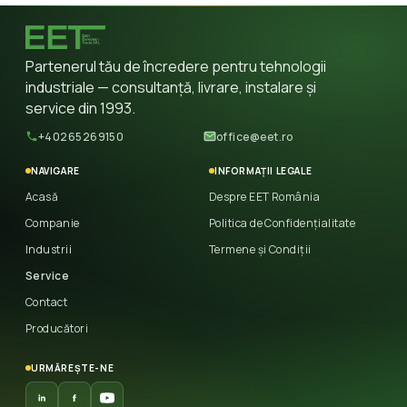
Partenerul tău de încredere pentru tehnologii
industriale — consultanță, livrare, instalare și
service din 1993.
+40265269150
office@eet.ro
NAVIGARE
INFORMAȚII LEGALE
Acasă
Despre EET România
Companie
Politica de Confidențialitate
Industrii
Termene și Condiții
Service
Contact
Producători
URMĂREȘTE-NE