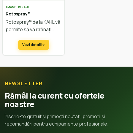
AMANDUS KAHL
Rotospray®
Rotospray® de la KAHL vă
permite să vă rafinați
produsele finite cu
ajutorul aditivilor lichizi:
Vezi detalii
adăugați ingrediente
suplimentare la produsul
dvs. sau rafinați-l în
aspectul său.
NEWSLETTER
Rămâi la curent cu ofertele
noastre
Înscrie-te gratuit și primești noutăți, promoții și
recomandări pentru echipamente profesionale.