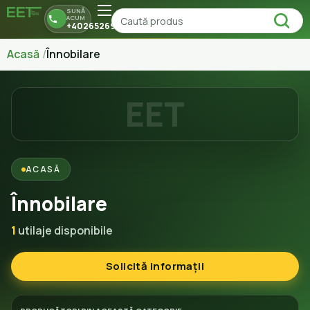
SUNĂ
ACUM
+40265269150
Acasă
Înnobilare
EET
ACASĂ
Înnobilare
1
utilaje disponibile
Solicită informații