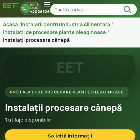
SUNĂ
ACUM
+40265269150
Acasă
Instalații pentru Industria Alimentară
Instalații de procesare plante oleaginoase
Instalații procesare cânepă
EET
INSTALAȚII DE PROCESARE PLANTE OLEAGINOASE
Instalații procesare cânepă
1
utilaje disponibile
Solicită informații