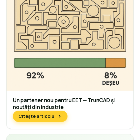
Un partener nou pentru EET — TrunCAD și
noutăți din industrie
Citește articolul