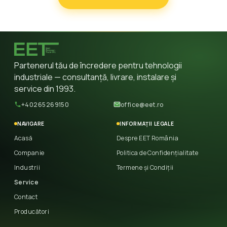
Partenerul tău de încredere pentru tehnologii
industriale — consultanță, livrare, instalare și
service din 1993.
+40265269150
office@eet.ro
NAVIGARE
INFORMAȚII LEGALE
Acasă
Despre EET România
Companie
Politica de Confidențialitate
Industrii
Termene și Condiții
Service
Contact
Producători