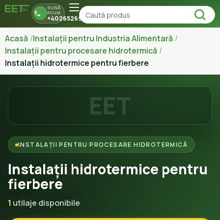
SUNĂ
ACUM
+40265269150
Acasă
Instalații pentru Industria Alimentară
Instalații pentru procesare hidrotermică
Instalații hidrotermice pentru fierbere
EET
INSTALAȚII PENTRU PROCESARE HIDROTERMICĂ
Instalații hidrotermice pentru
fierbere
1
utilaje disponibile