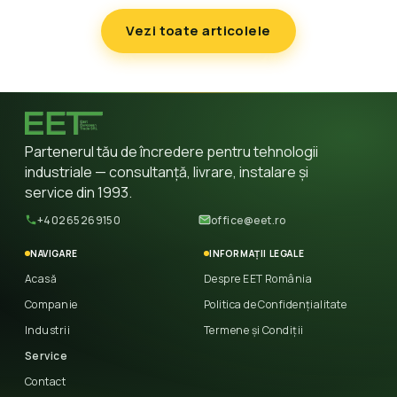
Vezi toate articolele
Partenerul tău de încredere pentru tehnologii
industriale — consultanță, livrare, instalare și
service din 1993.
+40265269150
office@eet.ro
NAVIGARE
INFORMAȚII LEGALE
Acasă
Despre EET România
Companie
Politica de Confidențialitate
Industrii
Termene și Condiții
Service
Contact