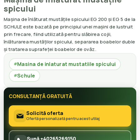
spicului
Mașina de înlăturat mustățile spicului EG 200 și EG 5 de la
SCHULE este bazată pe principiul unei mașini de lustruit
prin frecare, fiind utilizată pentru slăbirea cojii,
înlăturarea mustăților spicului, separarea boabelor duble
și tratarea suprafeței boabelor de ovăz.
Masina de inlaturat mustatiile spicului
#
Schule
#
CONSULTANȚĂ GRATUITĂ
Solicită oferta
Ofertă personalizată pentru acest utilaj
Sună +40265269150