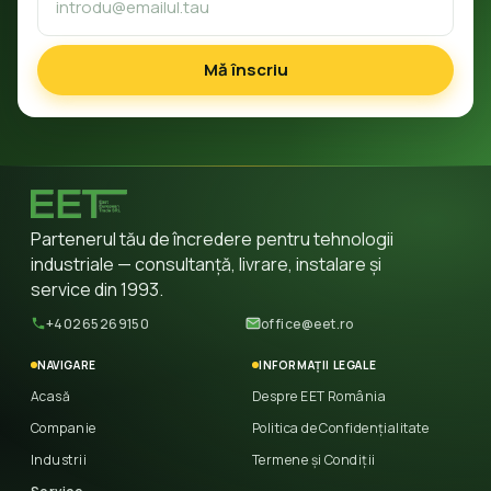
Mă înscriu
Partenerul tău de încredere pentru tehnologii
industriale — consultanță, livrare, instalare și
service din 1993.
+40265269150
office@eet.ro
NAVIGARE
INFORMAȚII LEGALE
Acasă
Despre EET România
Companie
Politica de Confidențialitate
Industrii
Termene și Condiții