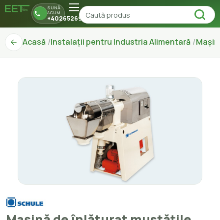
SUNĂ
ACUM
+40265269150
Acasă
Instalații pentru Industria Alimentară
Mașini
Mașină de înlăturat mustățile