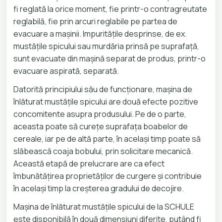
fi reglată la orice moment, fie printr-o contragreutate
reglabilă, fie prin arcuri reglabile pe partea de
evacuare a mașinii. Impuritățile desprinse, de ex.
mustățile spicului sau murdăria prinsă pe suprafață,
sunt evacuate din mașină separat de produs, printr-o
evacuare aspirată, separată.
Datorită principiului său de funcționare, mașina de
înlăturat mustățile spicului are două efecte pozitive
concomitente asupra produsului. Pe de o parte,
aceasta poate să curețe suprafața boabelor de
cereale, iar pe de altă parte, în același timp poate să
slăbească coaja bobului, prin solicitare mecanică.
Această etapă de prelucrare are ca efect
îmbunătățirea proprietăților de curgere și contribuie
în același timp la creșterea gradului de decojire.
Mașina de înlăturat mustățile spicului de la SCHULE
este disponibilă în două dimensiuni diferite, putând fi