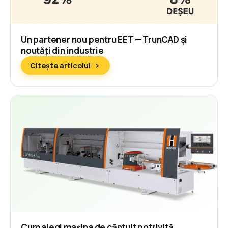
Un partener nou pentru EET — TrunCAD și
noutăți din industrie
Citește articolul
Cum alegi mașina de căntuit potrivită