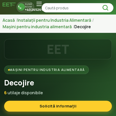
SUNĂ
ACUM
+40265269150
Acasă
Instalații pentru Industria Alimentară
Mașini pentru industria alimentară
Decojire
EET
MAȘINI PENTRU INDUSTRIA ALIMENTARĂ
Decojire
6
utilaje disponibile
Solicită informații