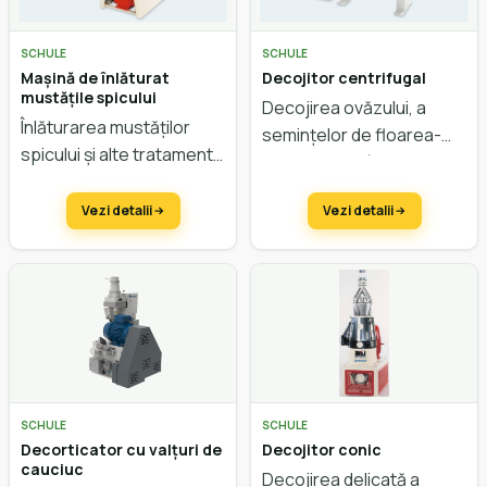
SCHULE
SCHULE
Mașină de înlăturat
Decojitor centrifugal
mustățile spicului
Decojirea ovăzului, a
Înlăturarea mustăților
semințelor de floarea-
spicului și alte tratamente
soarelui, a grâului spelta,
de suprafață
a hriștii și a cânepei
Vezi detalii
Vezi detalii
SCHULE
SCHULE
Decorticator cu valțuri de
Decojitor conic
cauciuc
Decojirea delicată a