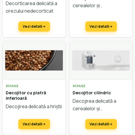
Decorticarea delicată a
cerealelor și
orezului nedecorticat
leguminoaselor
Vezi detalii
Vezi detalii
SCHULE
SCHULE
Decojitor cu piatră
Decojitor cilindric
inferioară
Decojirea delicată a
Decojirea delicată a hriștii
cerealelor și
leguminoaselor
Vezi detalii
Vezi detalii