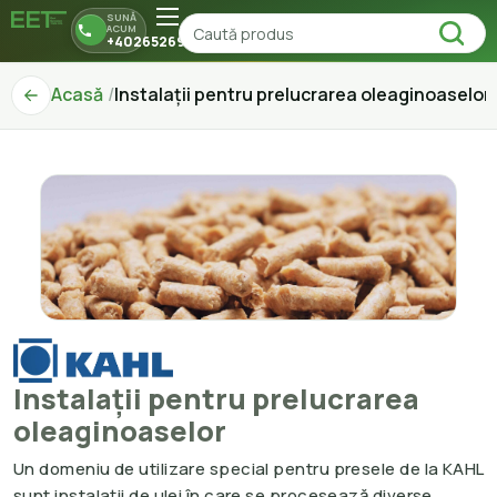
SUNĂ
ACUM
+40265269150
Acasă
Instalații pentru prelucrarea oleaginoaselor
Instalații pentru prelucrarea
oleaginoaselor
Un domeniu de utilizare special pentru presele de la KAHL
sunt instalații de ulei în care se procesează diverse