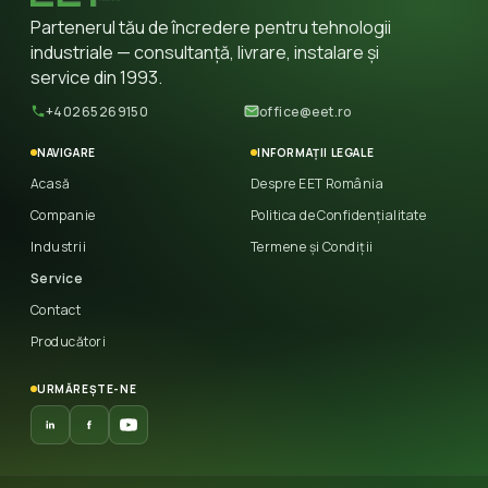
Partenerul tău de încredere pentru tehnologii
industriale — consultanță, livrare, instalare și
service din 1993.
+40265269150
office@eet.ro
NAVIGARE
INFORMAȚII LEGALE
Acasă
Despre EET România
Companie
Politica de Confidențialitate
Industrii
Termene și Condiții
Service
Contact
Producători
URMĂREȘTE-NE