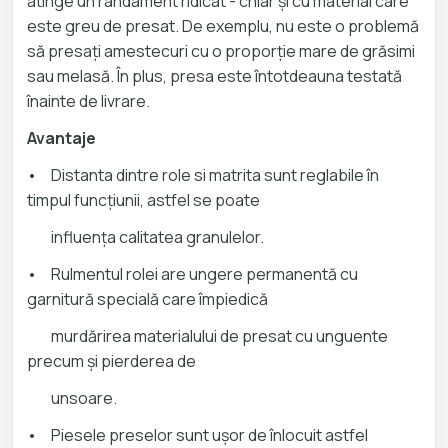
atinge un randament ridicat - chiar și cu material care
este greu de presat. De exemplu, nu este o problemă
să presați amestecuri cu o proporție mare de grăsimi
sau melasă. În plus, presa este întotdeauna testată
înainte de livrare.
Avantaje
•
Distanta dintre role si matrita sunt reglabile în
timpul funcţiunii, astfel se poate
influenţa calitatea granulelor.
•
Rulmentul rolei are ungere permanentă cu
garnitură specială care împiedică
murdărirea materialului de presat cu unguente
precum şi pierderea de
unsoare.
•
Piesele preselor sunt uşor de înlocuit astfel