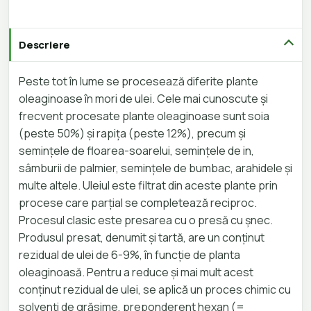
Descriere
Peste tot în lume se procesează diferite plante
oleaginoase în mori de ulei. Cele mai cunoscute și
frecvent procesate plante oleaginoase sunt soia
(peste 50%) și rapița (peste 12%), precum și
semințele de floarea-soarelui, semințele de in,
sâmburii de palmier, semințele de bumbac, arahidele și
multe altele. Uleiul este filtrat din aceste plante prin
procese care parțial se completează reciproc.
Procesul clasic este presarea cu o presă cu șnec.
Produsul presat, denumit și tartă, are un conținut
rezidual de ulei de 6-9%, în funcție de planta
oleaginoasă. Pentru a reduce și mai mult acest
conținut rezidual de ulei, se aplică un proces chimic cu
solvenți de grăsime, preponderent hexan (=