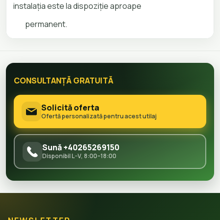
instalaţia este la dispoziţie aproape
permanent.
CONSULTANȚĂ GRATUITĂ
Solicită oferta
Ofertă personalizată pentru acest utilaj
Sună +40265269150
Disponibil L–V, 8:00–18:00