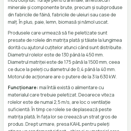
mod obișnuit: furaje pentru animale, amestecuri
minerale și componente brute, precum și subproduse
din fabricile de făină, fabricile de uleiuri sau case de
malț. În plus, paie, lemn, biomasă și nămol uscat.
Produsele care urmează să fie peletizate sunt
presate de rolele din matrița plată și tăiate la lungimea
dorită cu ajutorul cuțitelor atunci când sunt distribuite.
Diametrul rolelor este de 130 până la 450 mm.
Diametrul matriței este de 175 până la 1500 mm, ceea
ce duce la peleți cu diametrul de 0,4 până la 40 mm.
Motorul de acționare are o putere de la 3 la 630 kW.
Funcționare:
mai întâi există o alimentare cu
materialul care trebuie peletizat. Deoarece viteza
rolelor este de numai 2,5 m/s, are loc o ventilație
suficientă. În timp ce rolele se deplasează peste
matrița plată, în fața lor se creează un strat gros de
produs. Drept urmare, presa KAHL pentru peleți