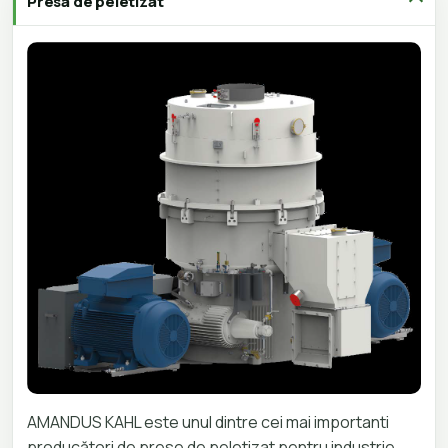
Presa de peletizat
AMANDUS KAHL este unul dintre cei mai importanti
producători de prese de peletizat pentru industrie.