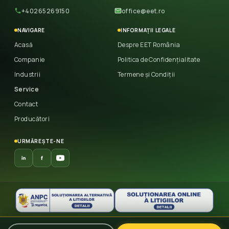
+40265269150
office@eet.ro
NAVIGARE
INFORMAȚII LEGALE
Acasă
Despre EET România
Companie
Politica de Confidențialitate
Industrii
Termene și Condiții
Service
Contact
Producători
URMĂREȘTE-NE