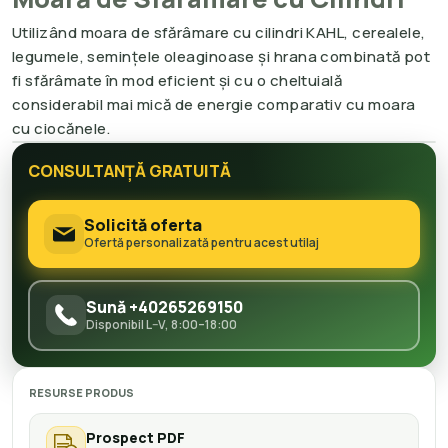
Utilizând moara de sfărâmare cu cilindri KAHL, cerealele,
legumele, seminţele oleaginoase şi hrana combinată pot
fi sfărâmate în mod eficient şi cu o cheltuială
considerabil mai mică de energie comparativ cu moara
cu ciocănele.
CONSULTANȚĂ GRATUITĂ
Solicită oferta
Ofertă personalizată pentru acest utilaj
Sună +40265269150
Disponibil L–V, 8:00–18:00
RESURSE PRODUS
Prospect PDF