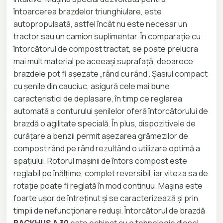
întoarcerea
brazdelor triunghiulare, este
autopropulsată, astfel
încât nu este necesar un
tractor sau un camion
suplimentar. În comparație cu
întorcătorul de
compost tractat, se poate prelucra
mai mult
material pe aceeași suprafață, deoarece
brazdele pot
fi așezate „rând cu rând”. Șasiul compact
cu șenile
din cauciuc, asigură cele mai bune
caracteristici de
deplasare, în timp ce reglarea
automată a conturului
șenilelor oferă întorcătorului de
brazdă o agilitate
specială. În plus, dispozitivele de
curățare a benzii permit așezarea grămezilor de
compost rând pe rând rezultând o utilizare optimă a
spațiului. Rotorul mașinii de întors compost este
reglabil pe înălțime, complet reversibil, iar viteza sa de
rotație poate fi reglată în mod continuu. Mașina este
foarte ușor de întreținut și se caracterizează și prin
timpii de nefuncționare reduși.
Întorcătorul de brazdă