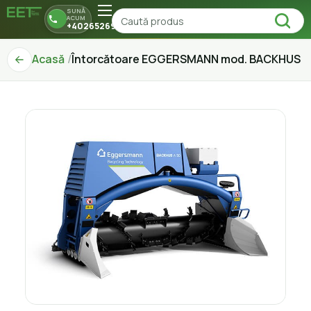
SUNĂ
ACUM
+40265269150
Acasă
Întorcătoare EGGERSMANN mod. BACKHUS