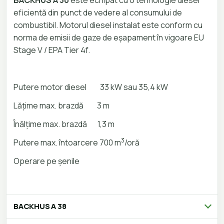
BACKHUS A 30
este echipat cu o tehnologie diesel
eficientă din punct de vedere al consumului de
combustibil. Motorul diesel instalat este conform cu
norma de emisii de gaze de eșapament în vigoare EU
Stage V / EPA Tier 4f.
Putere
motor diesel 33 kW sau 35,4 kW
Lățime max. brazdă 3 m
Înălțime max. brazdă 1,3 m
3
Putere max. întoarcere 700 m
/oră
Operare pe șenile
BACKHUS A 38