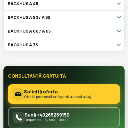
BACKHUS A 45
BACKHUS A 50 / A 55
BACKHUS A 60 / A 65
BACKHUS A 75
CONSULTANȚĂ GRATUITĂ
Solicită oferta
Ofertă personalizată pentru acest utilaj
Sună +40265269150
Disponibil L–V, 8:00–18:00