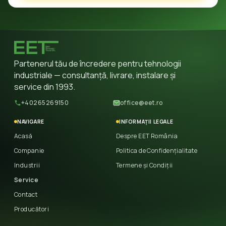
Partenerul tău de încredere pentru tehnologii
industriale — consultanță, livrare, instalare și
service din 1993.
+40265269150
office@eet.ro
NAVIGARE
INFORMAȚII LEGALE
Acasă
Despre EET România
Companie
Politica de Confidențialitate
Industrii
Termene și Condiții
Service
Contact
Producători