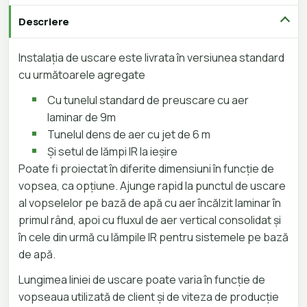
Descriere
Instalația de uscare este livrata în versiunea standard
cu următoarele agregate
Cu tunelul standard de preuscare cu aer
laminar de 9m
Tunelul dens de aer cu jet de 6 m
Și setul de lămpi IR la ieșire
Poate fi proiectat în diferite dimensiuni în funcție de
vopsea, ca opțiune. Ajunge rapid la punctul de uscare
al vopselelor pe bază de apă cu aer încălzit laminar în
primul rând, apoi cu fluxul de aer vertical consolidat și
în cele din urmă cu lămpile IR pentru sistemele pe bază
de apă.
Lungimea liniei de uscare poate varia în funcție de
vopseaua utilizată de client și de viteza de producție