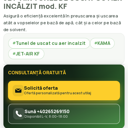
INCĂLZIT mod. KF
Asigură o eficiență excelentă în preuscarea și uscarea
atât a vopselelor pe bază de apă, cât și a celor pe bază
de solvent.
Tunel de uscat cu aer incalzit
KAMA
#
#
JET-AIR KF
#
CONSULTANȚĂ GRATUITĂ
Solicită oferta
Ofertă personalizată pentru acest utilaj
Sună +40265269150
Disponibil L–V, 8:00–18:00