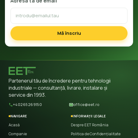
Adresa ta de email
Mă înscriu
Partenerul tău de încredere pentru tehnologii
industriale — consultanță, livrare, instalare și
service din 1993.
+40265269150
office@eet.ro
NAVIGARE
INFORMAȚII LEGALE
Acasă
Despre EET România
Companie
Politica de Confidențialitate