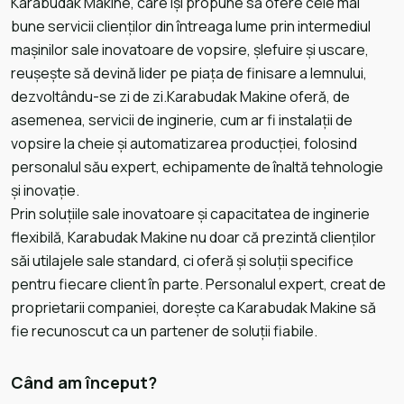
Karabudak Makine, care își propune să ofere cele mai
bune servicii clienților din întreaga lume prin intermediul
mașinilor sale inovatoare de vopsire, șlefuire și uscare,
reușește să devină lider pe piața de finisare a lemnului,
dezvoltându-se zi de zi.Karabudak Makine oferă, de
asemenea, servicii de inginerie, cum ar fi instalații de
vopsire la cheie și automatizarea producției, folosind
personalul său expert, echipamente de înaltă tehnologie
și inovație.
Prin soluțiile sale inovatoare și capacitatea de inginerie
flexibilă, Karabudak Makine nu doar că prezintă clienților
săi utilajele sale standard, ci oferă și soluții specifice
pentru fiecare client în parte. Personalul expert, creat de
proprietarii companiei, dorește ca Karabudak Makine să
fie recunoscut ca un partener de soluții fiabile.
Când am început?