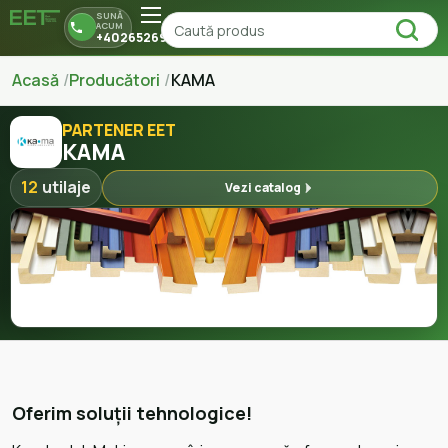
SUNĂ
ACUM
+40265269150
Acasă
Producători
KAMA
PARTENER EET
KAMA
12
utilaje
Vezi catalog
Oferim soluții tehnologice!